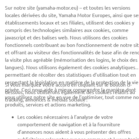
locales dérivées du site, Yamaha Motor Europes, ainsi que se
CORPORATE
établissements locaux et ses filiales, utilisent des cookies y
compris des technologies similaires aux cookies, comme
BUSINESS
javascript et des balises web. Nous utilisons des cookies
fonctionnels contribuant au bon fonctionnement de notre sit
et offrant au visiteur des fonctionnalités de base afin de ren
PLUS DE YAMAHA
la visite plus agréable (mémorisation des logins, le choix des
langues). Nous utilisons également des cookies analytiques
SOUTIEN
permettant de récolter des statistiques d’utilisation tout en
respectant la législation en matière de la protection de la vie
Si vous marquez votre accord en cliquant sur le bouton ci-
privée. Ceci nous aide à mieux comprendre la manière dont
dessous, nous utiliserons également des cookies relatifs au
BULLETIN
vous utilisez notre site en vue de l’optimiser, tout comme no
tracking, annonces & médias sociaux :
produits, services et actions marketing.
Soyez le premier à connaître les dernières offres, les événements
spéciaux, les nouveautés et bien plus encore
Les cookies nécessaires à l’analyse de votre
comportement de navigation et à la fourniture
d’annonces nous aident à vous présenter des offres
publicitaires relevantes sur nos gammes et à vous tenir
S'ABONNER
informé sur nos services à la carte par le biais de notre