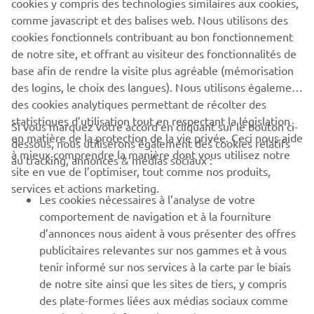
braking, enabling police officers to be able to react quickly
cookies y compris des technologies similaires aux cookies,
to any situation. It’s ready for full police equipment
comme javascript et des balises web. Nous utilisons des
installation and has ample storage space.
cookies fonctionnels contribuant au bon fonctionnement
de notre site, et offrant au visiteur des fonctionnalités de
base afin de rendre la visite plus agréable (mémorisation
des logins, le choix des langues). Nous utilisons également
des cookies analytiques permettant de récolter des
statistiques d’utilisation tout en respectant la législation
Si vous marquez votre accord en cliquant sur le bouton ci-
CORPORATE
en matière de la protection de la vie privée. Ceci nous aide
dessous, nous utiliserons également des cookies relatifs
à mieux comprendre la manière dont vous utilisez notre
au tracking, annonces & médias sociaux :
site en vue de l’optimiser, tout comme nos produits,
BUSINESS
services et actions marketing.
Les cookies nécessaires à l’analyse de votre
PLUS DE YAMAHA
comportement de navigation et à la fourniture
d’annonces nous aident à vous présenter des offres
publicitaires relevantes sur nos gammes et à vous
SOUTIEN
tenir informé sur nos services à la carte par le biais
de notre site ainsi que les sites de tiers, y compris
des plate-formes liées aux médias sociaux comme
BULLETIN