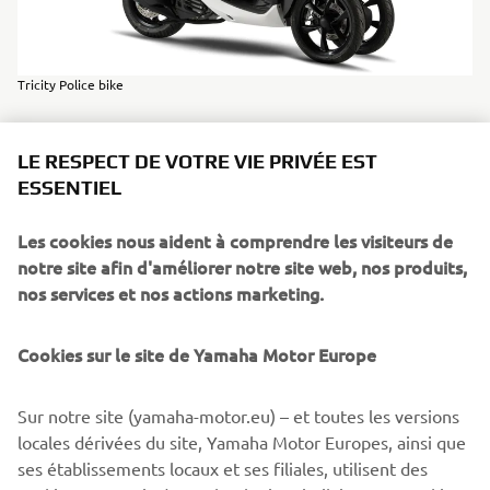
Tricity Police bike
LE RESPECT DE VOTRE VIE PRIVÉE EST
YOUR FLEET AND YOUR STREET
ESSENTIEL
DESERVES THE BEST
Les cookies nous aident à comprendre les visiteurs de
Your police fleet works hard and they deserve all the extra
notre site afin d'améliorer notre site web, nos produits,
advantages possible, for their safety and ours. The Tricity
nos services et nos actions marketing.
125 offers your fleet extra agility, stability and comfort all
with the same trusted reliability and practicality that
Cookies sur le site de Yamaha Motor Europe
Yamaha has been known to deliver since 1987.
Its fuel-injected 4-stroke 125cc engine delivers a quick,
Sur notre site (yamaha-motor.eu) – et toutes les versions
responsive performance, while its set of three discs and
locales dérivées du site, Yamaha Motor Europes, ainsi que
Unified Braking System delivers powerful and predictable
ses établissements locaux et ses filiales, utilisent des