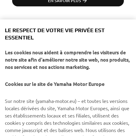
EN SAVOIR PLUS
Parcourez avec votre SSV ou quad des paysages à couper 
LE RESPECT DE VOTRE VIE PRIVÉE EST
le souffle, explorez des itinéraires historiques et vivez 
ESSENTIEL
l’excitation des aventures tout-terrain. 

Les cookies nous aident à comprendre les visiteurs de
Nous vous proposons un raid de 7 jours intenses pendant 
notre site afin d'améliorer notre site web, nos produits,
lesquels vous traverserez des paysages d’une beauté à 
nos services et nos actions marketing.
couper le souffle, des montagnes majestueuses, des 
déserts arides, en passant par des oasis luxuriantes et des 
villages pittoresques traditionnels. Vous pourrez profiter 
Cookies sur le site de Yamaha Motor Europe
de votre quad ou SSV

autrement, en explorant les régions les plus reculées du 
Sur notre site (yamaha-motor.eu) – et toutes les versions
Maroc en toute

locales dérivées du site, Yamaha Motor Europes, ainsi que
liberté.

ses établissements locaux et ses filiales, utilisent des
cookies y compris des technologies similaires aux cookies,
Réservez dès maintenant pour un voyage inoubliable, 
comme javascript et des balises web. Nous utilisons des
riche en sensations fortes et découvertes ! 