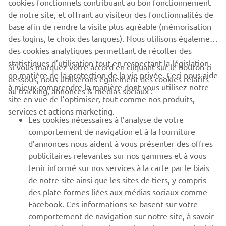
cookies fonctionnels contribuant au bon fonctionnement
de notre site, et offrant au visiteur des fonctionnalités de
base afin de rendre la visite plus agréable (mémorisation
des logins, le choix des langues). Nous utilisons également
des cookies analytiques permettant de récolter des
statistiques d’utilisation tout en respectant la législation
Si vous marquez votre accord en cliquant sur le bouton ci-
CORPORATE
en matière de la protection de la vie privée. Ceci nous aide
dessous, nous utiliserons également des cookies relatifs
à mieux comprendre la manière dont vous utilisez notre
au tracking, annonces & médias sociaux :
site en vue de l’optimiser, tout comme nos produits,
BUSINESS
services et actions marketing.
Les cookies nécessaires à l’analyse de votre
PLUS DE YAMAHA
comportement de navigation et à la fourniture
d’annonces nous aident à vous présenter des offres
publicitaires relevantes sur nos gammes et à vous
SOUTIEN
tenir informé sur nos services à la carte par le biais
de notre site ainsi que les sites de tiers, y compris
des plate-formes liées aux médias sociaux comme
BULLETIN
Facebook. Ces informations se basent sur votre
comportement de navigation sur notre site, à savoir
Soyez le premier à connaître les dernières offres, les événements