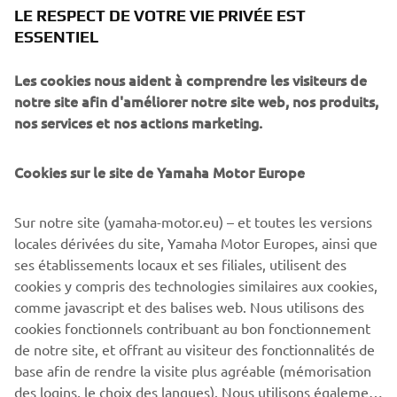
LE RESPECT DE VOTRE VIE PRIVÉE EST
ESSENTIEL
Les cookies nous aident à comprendre les visiteurs de
notre site afin d'améliorer notre site web, nos produits,
nos services et nos actions marketing.
DOWNLOAD
Cookies sur le site de Yamaha Motor Europe
POWER TUNER
Sur notre site (yamaha-motor.eu) – et toutes les versions
Cliquez sur le lien pour accéder à votre magasin
locales dérivées du site, Yamaha Motor Europes, ainsi que
d'applications préféré.
ses établissements locaux et ses filiales, utilisent des
cookies y compris des technologies similaires aux cookies,
comme javascript et des balises web. Nous utilisons des
cookies fonctionnels contribuant au bon fonctionnement
de notre site, et offrant au visiteur des fonctionnalités de
base afin de rendre la visite plus agréable (mémorisation
des logins, le choix des langues). Nous utilisons également