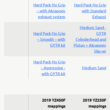
Hard Pack No Grip
Hard Pack No Grip
– with Akrapovic
with Standard
exhaust system
Exhaust
Medium Sand -
Hard Pack No Grip
GYTR
– Smooth – with
Cylinderhead and
GYTR kit
Piston + Akrapovic
Slip-on
Hard Pack No Grip
– Aggressive -
Medium Sand
with GYTR kit
2019 YZ450F
2019 YZ250F
mappings
mappings