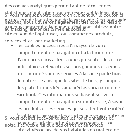
des cookies analytiques permettant de récolter des
statistiques d’utilisation tout en respectant la législation
Si vous marquez votre accord en cliquant sur le bouton ci-
CORPORATE
en matière de la protection de la vie privée. Ceci nous aide
dessous, nous utiliserons également des cookies relatifs
à mieux comprendre la manière dont vous utilisez notre
au tracking, annonces & médias sociaux :
site en vue de l’optimiser, tout comme nos produits,
BUSINESS
services et actions marketing.
Les cookies nécessaires à l’analyse de votre
PLUS DE YAMAHA
comportement de navigation et à la fourniture
d’annonces nous aident à vous présenter des offres
publicitaires relevantes sur nos gammes et à vous
SOUTIEN
tenir informé sur nos services à la carte par le biais
de notre site ainsi que les sites de tiers, y compris
des plate-formes liées aux médias sociaux comme
BULLETIN
Facebook. Ces informations se basent sur votre
comportement de navigation sur notre site, à savoir
Soyez le premier à connaître les dernières offres, les événements
spéciaux, les nouveautés et bien plus encore
les produits et les services qui suscitent votre intérêt
(profilage) , ainsi que les articles que vous ajoutez au
Si vous désirez recevoir toutes les fonctionnalités de
panier, les articles achetés par vos soins, et tout
notre site web ainsi que des offres et annonces
intérêt découlant de vos habitudes en matière de