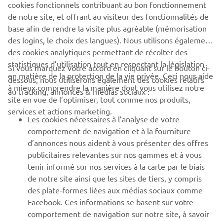
cookies fonctionnels contribuant au bon fonctionnement
de notre site, et offrant au visiteur des fonctionnalités de
base afin de rendre la visite plus agréable (mémorisation
DÉCOUVREZ LA XSR700
des logins, le choix des langues). Nous utilisons également
des cookies analytiques permettant de récolter des
statistiques d’utilisation tout en respectant la législation
Si vous marquez votre accord en cliquant sur le bouton ci-
en matière de la protection de la vie privée. Ceci nous aide
dessous, nous utiliserons également des cookies relatifs
à mieux comprendre la manière dont vous utilisez notre
au tracking, annonces & médias sociaux :
site en vue de l’optimiser, tout comme nos produits,
CORPORATE
services et actions marketing.
Les cookies nécessaires à l’analyse de votre
comportement de navigation et à la fourniture
BUSINESS
d’annonces nous aident à vous présenter des offres
publicitaires relevantes sur nos gammes et à vous
PLUS DE YAMAHA
tenir informé sur nos services à la carte par le biais
de notre site ainsi que les sites de tiers, y compris
des plate-formes liées aux médias sociaux comme
SOUTIEN
Facebook. Ces informations se basent sur votre
comportement de navigation sur notre site, à savoir