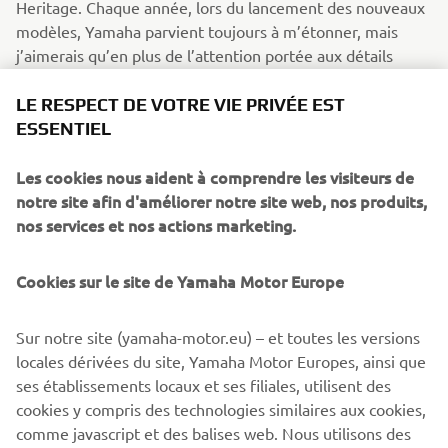
Heritage. Chaque année, lors du lancement des nouveaux
modèles, Yamaha parvient toujours à m’étonner, mais
j’aimerais qu’en plus de l’attention portée aux détails
esthétiques, des améliorations soient apportées au niveau
des suspensions.
LE RESPECT DE VOTRE VIE PRIVÉE EST
ESSENTIEL
SI VOUS POUVIEZ AVOIR UNE
YAMAHA DE RÊVE PARMI CELLES
Les cookies nous aident à comprendre les visiteurs de
QUI ONT MARQUÉ L’HISTOIRE DE
notre site afin d'améliorer notre site web, nos produits,
nos services et nos actions marketing.
LA MARQUE, QUELLE SERAIT-ELLE
ET POURQUOI ?
Cookies sur le site de Yamaha Motor Europe
La Yamaha XT 500 d'enduro est une moto qui m’a toujours
fait vibrer. Une très belle moto d’un point de vue
Sur notre site (yamaha-motor.eu) – et toutes les versions
esthétique, qui combine mes deux plus grandes passions :
locales dérivées du site, Yamaha Motor Europes, ainsi que
l’enduro et le style vintage. C’est une moto de collection
ses établissements locaux et ses filiales, utilisent des
que je garderais volontiers pour pouvoir l’admirer tous les
cookies y compris des technologies similaires aux cookies,
jours et la conduire le dimanche.
comme javascript et des balises web. Nous utilisons des