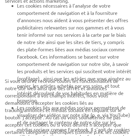
services et actions marketing.
Les cookies nécessaires à l’analyse de votre
PLUS DE YAMAHA
comportement de navigation et à la fourniture
d’annonces nous aident à vous présenter des offres
publicitaires relevantes sur nos gammes et à vous
SOUTIEN
tenir informé sur nos services à la carte par le biais
de notre site ainsi que les sites de tiers, y compris
des plate-formes liées aux médias sociaux comme
BULLETIN
Facebook. Ces informations se basent sur votre
comportement de navigation sur notre site, à savoir
Soyez le premier à connaître les dernières offres, les événements
spéciaux, les nouveautés et bien plus encore
les produits et les services qui suscitent votre intérêt
(profilage) , ainsi que les articles que vous ajoutez au
Si vous désirez recevoir toutes les fonctionnalités de
panier, les articles achetés par vos soins, et tout
notre site web ainsi que des offres et annonces
intérêt découlant de vos habitudes en matière de
correspondant à vos champs intérêts, nous vous
browsing.
S'ABONNER
demandons d’accepter les cookies liés au
Les cookies liés aux médias sociaux permettent de
tracking/annonces et médias sociaux en cliquant sur le
visualiser des vidéos sur note site (p. e. via YouTube)
bouton ‘j’accepte’. Au cas où vous souhaiteriez ne pas
Lisez notre politique de confidentialité pour savoir comment
et de partager le contenu de notre site sur les
nous traitons vos données personnelles :
Politique de
accepter ces cookies ou si vous désirez n’accepter que
médias sociaux comme Facebook. Il s’agit de cookies
Confidentialité
certaines catégories spécifiques (comme p.ex. les cookies