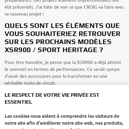
été présentés. J’ai hâte de voir ce que CROIG va faire avec
ce nouveau projet !
QUELS SONT LES ÉLÉMENTS QUE
VOUS SOUHAITERIEZ RETROUVER
SUR LES PROCHAINS MODÈLES
XSR900 / SPORT HERITAGE ?
Pour être honnête, je pense que la XSR900 a déjà atteint
le sommet en termes de performances. Ce serait sympa
d’avoir des accessoires pour la transformer en une
véritable moto de circuit.
SI VOUS POUVIEZ AVOIR UNE
LE RESPECT DE VOTRE VIE PRIVÉE EST
YAMAHA DE RÊVE PARMI CELLES
ESSENTIEL
QUI ONT MARQUÉ L’HISTOIRE DE
Les cookies nous aident à comprendre les visiteurs de
LA MARQUE, QUELLE SERAIT-ELLE
notre site afin d'améliorer notre site web, nos produits,
ET POURQUOI ?