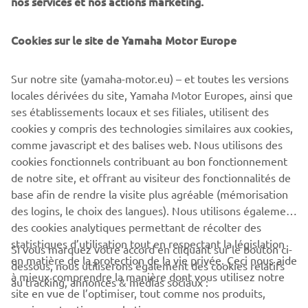
nos services et nos actions marketing.
Peut-être qu’un jour je placerai une XS650 à côté de ma
Cookies sur le site de Yamaha Motor Europe
XSR900 et peut-être même une Ténéré authentique à
côté de ma Ténéré 700. J’aime l’idée d’aller et venir entre
le passé et le présent. Mais ce projet n’est pas encore
Sur notre site (yamaha-motor.eu) – et toutes les versions
d’actualité.
locales dérivées du site, Yamaha Motor Europes, ainsi que
ses établissements locaux et ses filiales, utilisent des
cookies y compris des technologies similaires aux cookies,
comme javascript et des balises web. Nous utilisons des
cookies fonctionnels contribuant au bon fonctionnement
DÉCOUVREZ LA XSR900
de notre site, et offrant au visiteur des fonctionnalités de
base afin de rendre la visite plus agréable (mémorisation
des logins, le choix des langues). Nous utilisons également
des cookies analytiques permettant de récolter des
statistiques d’utilisation tout en respectant la législation
Si vous marquez votre accord en cliquant sur le bouton ci-
CORPORATE
en matière de la protection de la vie privée. Ceci nous aide
dessous, nous utiliserons également des cookies relatifs
à mieux comprendre la manière dont vous utilisez notre
au tracking, annonces & médias sociaux :
site en vue de l’optimiser, tout comme nos produits,
BUSINESS