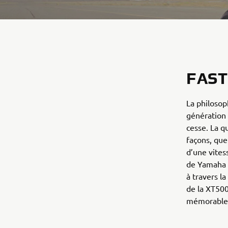
FAST
La philosop
génération 
cesse. La q
façons, que
d’une vites
de Yamaha 
à travers l
de la XT500
mémorables