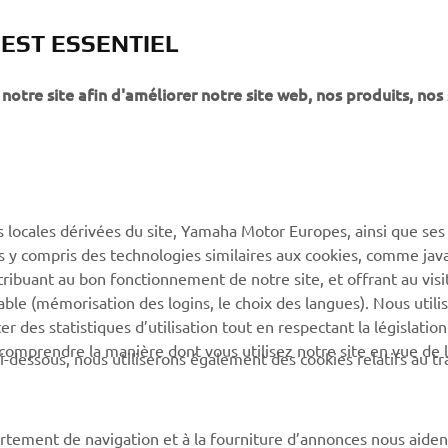
Agenda
 EST ESSENTIEL
En savoir plus
notre site afin d'améliorer notre site web, nos produits, nos 
s locales dérivées du site, Yamaha Motor Europes, ainsi que ses
ies y compris des technologies similaires aux cookies, comme java
PLUS DE YAMAHA
SOUTIEN
tribuant au bon fonctionnement de notre site, et offrant au visi
éable (mémorisation des logins, le choix des langues). Nous utili
MyYamaha
Catalogue des pièces
 des statistiques d’utilisation tout en respectant la législatio
Yamaha Music
Réserver un entretien
 comprendre la manière dont vous utilisez notre site en vue de l
i-dessous, nous utiliserons également des cookies relatifs au tr
Yamaha Racing
Réseau Yamaha
Yamaha Motor Global
Gestion des déchets de
rtement de navigation et à la fourniture d’annonces nous aiden
batteries