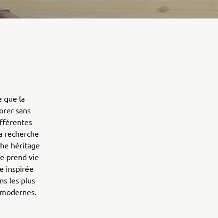
e que la
orer sans
ifférentes
la recherche
che héritage
e prend vie
e inspirée
ns les plus
 modernes.