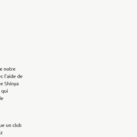
de notre
c l’aide de
ue Shinya
 qui
de
que un club
ez