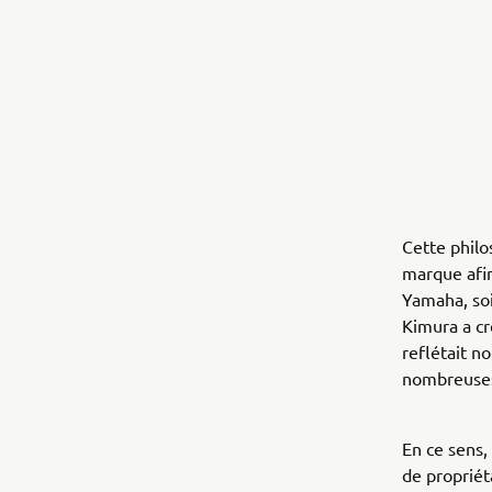
Cette philo
marque afin
Yamaha, soi
Kimura a cr
reflétait n
nombreuses
En ce sens,
de propriét