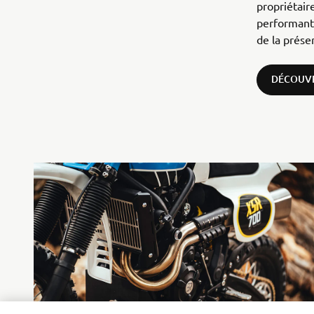
propriétair
performante
de la prése
DÉCOUVR