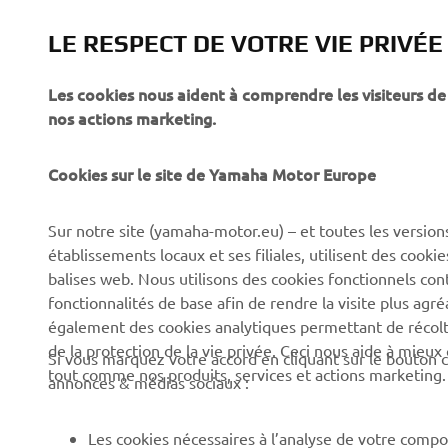
Yard Built
LE RESPECT DE VOTRE VIE PRIVÉE
En savoir plus
Les cookies nous aident à comprendre les visiteurs de 
nos actions marketing.
Cookies sur le site de Yamaha Motor Europe
Sur notre site (yamaha-motor.eu) – et toutes les version
établissements locaux et ses filiales, utilisent des cook
CORPORATE
BUSINESS
balises web. Nous utilisons des cookies fonctionnels con
fonctionnalités de base afin de rendre la visite plus agr
Découvrez Yamaha
Systèmes pour vélos
également des cookies analytiques permettant de récolter
électriques (VAE) Yamaha
News
de la protection de la vie privée. Ceci nous aide à mieux
Si vous marquez votre accord en cliquant sur le bouton c
Autorités
tout comme nos produits, services et actions marketing.
annonces & médias sociaux :
Événements
Terrains de golf
Press
Les cookies nécessaires à l’analyse de votre compo
Premiers intervenants