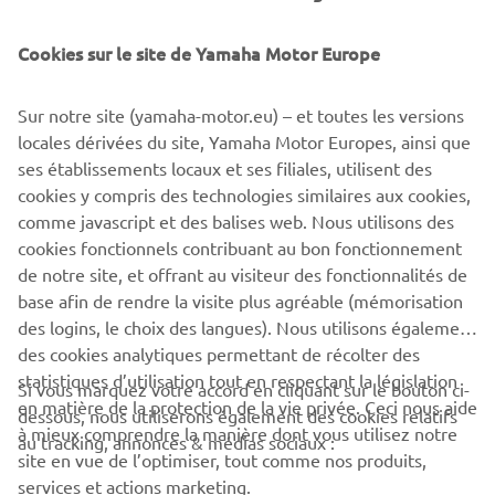
À l'aide de l'application mobile Yamaha MyGarage, vous
pouvez créer la Yamaha de vos rêves, la sauvegarder dans
Cookies sur le site de Yamaha Motor Europe
votre garage virtuel et la montrer à vos amis. L'application
3D MyGarage intègre tous les accessoires Yamaha
Sur notre site (yamaha-motor.eu) – et toutes les versions
d'origine, y compris les produits GILLES, pour pousser la
locales dérivées du site, Yamaha Motor Europes, ainsi que
personnalisation de votre Yamaha à son niveau maximal.
ses établissements locaux et ses filiales, utilisent des
cookies y compris des technologies similaires aux cookies,
comme javascript et des balises web. Nous utilisons des
cookies fonctionnels contribuant au bon fonctionnement
de notre site, et offrant au visiteur des fonctionnalités de
base afin de rendre la visite plus agréable (mémorisation
des logins, le choix des langues). Nous utilisons également
des cookies analytiques permettant de récolter des
statistiques d’utilisation tout en respectant la législation
Si vous marquez votre accord en cliquant sur le bouton ci-
CORPORATE
en matière de la protection de la vie privée. Ceci nous aide
dessous, nous utiliserons également des cookies relatifs
à mieux comprendre la manière dont vous utilisez notre
au tracking, annonces & médias sociaux :
site en vue de l’optimiser, tout comme nos produits,
BUSINESS
services et actions marketing.