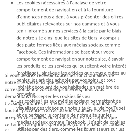
Les cookies nécessaires à l’analyse de votre
PLUS DE YAMAHA
comportement de navigation et à la fourniture
d’annonces nous aident à vous présenter des offres
publicitaires relevantes sur nos gammes et à vous
SOUTIEN
tenir informé sur nos services à la carte par le biais
de notre site ainsi que les sites de tiers, y compris
des plate-formes liées aux médias sociaux comme
BULLETIN
Facebook. Ces informations se basent sur votre
comportement de navigation sur notre site, à savoir
Soyez le premier à connaître les dernières offres, les événements
spéciaux, les nouveautés et bien plus encore
les produits et les services qui suscitent votre intérêt
(profilage) , ainsi que les articles que vous ajoutez au
Si vous désirez recevoir toutes les fonctionnalités de
panier, les articles achetés par vos soins, et tout
notre site web ainsi que des offres et annonces
intérêt découlant de vos habitudes en matière de
correspondant à vos champs intérêts, nous vous
browsing.
S'ABONNER
demandons d’accepter les cookies liés au
Les cookies liés aux médias sociaux permettent de
tracking/annonces et médias sociaux en cliquant sur le
visualiser des vidéos sur note site (p. e. via YouTube)
bouton ‘j’accepte’. Au cas où vous souhaiteriez ne pas
Lisez notre politique de confidentialité pour savoir comment
et de partager le contenu de notre site sur les
nous traitons vos données personnelles :
Politique de
accepter ces cookies ou si vous désirez n’accepter que
médias sociaux comme Facebook. Il s’agit de cookies
Confidentialité
certaines catégories spécifiques (comme p.ex. les cookies
utilisés par des tiers, comme les fournisseurs sur les