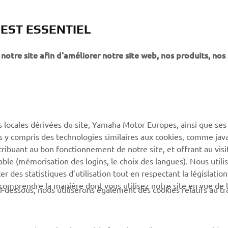
 EST ESSENTIEL
notre site afin d'améliorer notre site web, nos produits, nos 
PLUS DE YAMAHA
SOUTIEN
s locales dérivées du site, Yamaha Motor Europes, ainsi que ses
MyYamaha
Catalogue des pièces
ies y compris des technologies similaires aux cookies, comme java
Yamaha Music
Réserver un entretien
tribuant au bon fonctionnement de notre site, et offrant au visi
éable (mémorisation des logins, le choix des langues). Nous utili
Yamaha Racing
Réseau Yamaha
 des statistiques d’utilisation tout en respectant la législatio
Yamaha Motor Global
Gestion des déchets de
 comprendre la manière dont vous utilisez notre site en vue de l
i-dessous, nous utiliserons également des cookies relatifs au tr
batteries
Applications mobiles