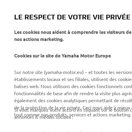
LE RESPECT DE VOTRE VIE PRIVÉE
Les cookies nous aident à comprendre les visiteurs de 
nos actions marketing.
Cookies sur le site de Yamaha Motor Europe
CORPORATE
BUSINESS
Sur notre site (yamaha-motor.eu) – et toutes les version
Découvrez Yamaha
Systèmes pour vélos
établissements locaux et ses filiales, utilisent des cook
électriques (VAE) Yamaha
News
balises web. Nous utilisons des cookies fonctionnels con
Autorités
fonctionnalités de base afin de rendre la visite plus agr
Événements
également des cookies analytiques permettant de récolter
Terrains de golf
Press
de la protection de la vie privée. Ceci nous aide à mieux
Si vous marquez votre accord en cliquant sur le bouton c
Premiers intervenants
tout comme nos produits, services et actions marketing.
Yamaha Motor e-brochures
annonces & médias sociaux :
et tarifs
Écoles de conduite