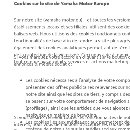
Cookies sur le site de Yamaha Motor Europe
Sur notre site (yamaha-motor.eu) – et toutes les version
établissements locaux et ses filiales, utilisent des cook
balises web. Nous utilisons des cookies fonctionnels con
fonctionnalités de base afin de rendre la visite plus agr
également des cookies analytiques permettant de récolter
de la protection de la vie privée. Ceci nous aide à mieux
Si vous marquez votre accord en cliquant sur le bouton c
tout comme nos produits, services et actions marketing.
annonces & médias sociaux :
Les cookies nécessaires à l’analyse de votre compo
présenter des offres publicitaires relevantes sur n
notre site ainsi que les sites de tiers, y compris
se basent sur votre comportement de navigation sur 
(profilage) , ainsi que les articles que vous ajoutez
habitudes en matière de browsing.
Si vous désirez recevoir toutes les fonctionnalités de n
Les cookies liés aux médias sociaux permettent de v
intérêts, nous vous demandons d’accepter les cookies li
contenu de notre site sur les médias sociaux comme 