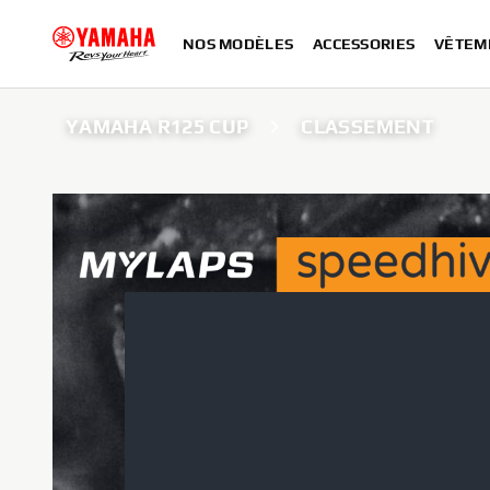
NOS MODÈLES
ACCESSORIES
VÊTEM
YAMAHA R125 CUP
CLASSEMENT