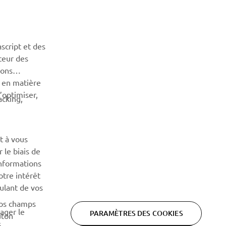
script et des
teur des
sons
n en matière
’optimiser,
acking,
t à vous
 le biais de
informations
otre intérêt
oulant de vos
vos champs
tager le
PARAMÈTRES DES COOKIES
uton
s