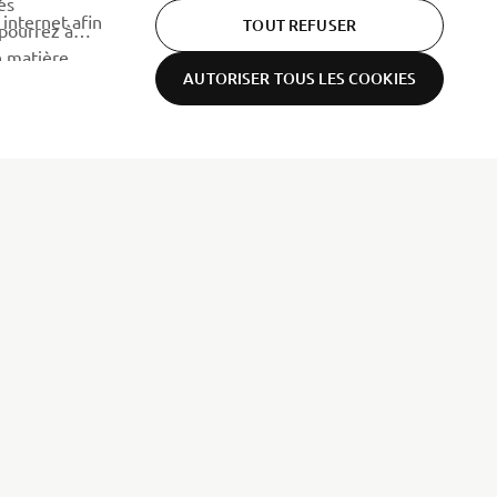
es
 internet afin
TOUT REFUSER
 pourrez à
n matière
AUTORISER TOUS LES COOKIES
us utilisons