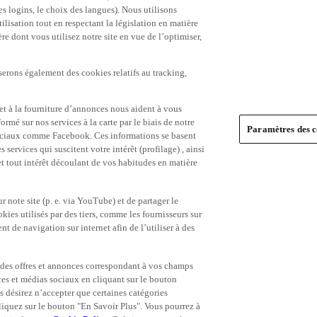
es logins, le choix des langues). Nous utilisons
ilisation tout en respectant la législation en matière
e dont vous utilisez notre site en vue de l’optimiser,
serons également des cookies relatifs au tracking,
et à la fourniture d’annonces nous aident à vous
ormé sur nos services à la carte par le biais de notre
Paramètres des c
s sociaux comme Facebook. Ces informations se basent
 services qui suscitent votre intérêt (profilage) , ainsi
 et tout intérêt découlant de vos habitudes en matière
 note site (p. e. via YouTube) et de partager le
ies utilisés par des tiers, comme les fournisseurs sur
t de navigation sur internet afin de l’utiliser à des
ue des offres et annonces correspondant à vos champs
es et médias sociaux en cliquant sur le bouton
s désirez n’accepter que certaines catégories
iquez sur le bouton "En Savoir Plus". Vous pourrez à