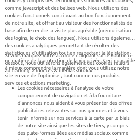
cookies y compris des technologies similaires aux cookies,
événement Destination Experiences.
comme javascript et des balises web. Nous utilisons des
En savoir plus
cookies fonctionnels contribuant au bon fonctionnement
de notre site, et offrant au visiteur des fonctionnalités de
base afin de rendre la visite plus agréable (mémorisation
des logins, le choix des langues). Nous utilisons également
des cookies analytiques permettant de récolter des
statistiques d’utilisation tout en respectant la législation
Si vous marquez votre accord en cliquant sur le bouton ci-
CORPORATE
en matière de la protection de la vie privée. Ceci nous aide
dessous, nous utiliserons également des cookies relatifs
à mieux comprendre la manière dont vous utilisez notre
au tracking, annonces & médias sociaux :
site en vue de l’optimiser, tout comme nos produits,
BUSINESS
services et actions marketing.
Les cookies nécessaires à l’analyse de votre
PLUS DE YAMAHA
comportement de navigation et à la fourniture
d’annonces nous aident à vous présenter des offres
publicitaires relevantes sur nos gammes et à vous
SOUTIEN
tenir informé sur nos services à la carte par le biais
de notre site ainsi que les sites de tiers, y compris
des plate-formes liées aux médias sociaux comme
BULLETIN