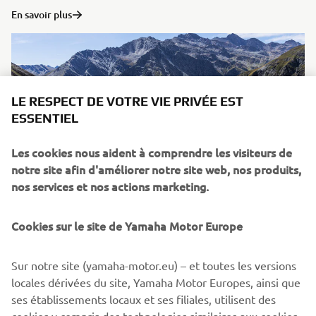
En savoir plus
LE RESPECT DE VOTRE VIE PRIVÉE EST
ESSENTIEL
Les cookies nous aident à comprendre les visiteurs de
notre site afin d'améliorer notre site web, nos produits,
nos services et nos actions marketing.
Destination Yamaha
Cookies sur le site de Yamaha Motor Europe
Yamaha est reconnu pour sa capacité à vous faire vivre des
expériences uniques qui vous permettent de découvrir de
Sur notre site (yamaha-motor.eu) – et toutes les versions
nouveaux territoires, de nouveaux véhicules et de
locales dérivées du site, Yamaha Motor Europes, ainsi que
nouvelles destinations. Découvrez et expérimentez
ses établissements locaux et ses filiales, utilisent des
quelque chose de nouveau à l'occasion de l’un de nos