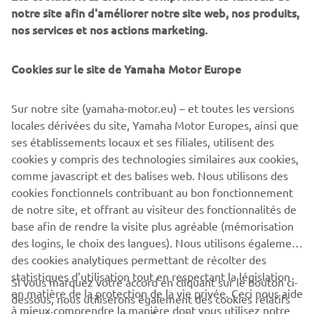
Danube sur de longs bateaux et détient même un brevet
notre site afin d'améliorer notre site web, nos produits,
de pilote de montgolfière privé. Bref, c'est l'homme qu'il
nos services et nos actions marketing.
faut pour montrer au monde ce que le Ténéré 700 World
Raid peut faire.
Cookies sur le site de Yamaha Motor Europe
Sur notre site (yamaha-motor.eu) – et toutes les versions
locales dérivées du site, Yamaha Motor Europes, ainsi que
ses établissements locaux et ses filiales, utilisent des
cookies y compris des technologies similaires aux cookies,
comme javascript et des balises web. Nous utilisons des
cookies fonctionnels contribuant au bon fonctionnement
de notre site, et offrant au visiteur des fonctionnalités de
base afin de rendre la visite plus agréable (mémorisation
des logins, le choix des langues). Nous utilisons également
des cookies analytiques permettant de récolter des
statistiques d’utilisation tout en respectant la législation
Si vous marquez votre accord en cliquant sur le bouton ci-
CORPORATE
en matière de la protection de la vie privée. Ceci nous aide
dessous, nous utiliserons également des cookies relatifs
à mieux comprendre la manière dont vous utilisez notre
au tracking, annonces & médias sociaux :