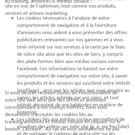
site en vue de l’optimiser, tout comme nos produits,
BUSINESS
services et actions marketing.
Les cookies nécessaires à l’analyse de votre
PLUS DE YAMAHA
comportement de navigation et à la fourniture
d’annonces nous aident à vous présenter des offres
publicitaires relevantes sur nos gammes et à vous
SOUTIEN
tenir informé sur nos services à la carte par le biais
de notre site ainsi que les sites de tiers, y compris
des plate-formes liées aux médias sociaux comme
BULLETIN
Facebook. Ces informations se basent sur votre
comportement de navigation sur notre site, à savoir
Soyez le premier à connaître les dernières offres, les événements
spéciaux, les nouveautés et bien plus encore
les produits et les services qui suscitent votre intérêt
(profilage) , ainsi que les articles que vous ajoutez au
Si vous désirez recevoir toutes les fonctionnalités de
panier, les articles achetés par vos soins, et tout
notre site web ainsi que des offres et annonces
intérêt découlant de vos habitudes en matière de
correspondant à vos champs intérêts, nous vous
browsing.
S'ABONNER
demandons d’accepter les cookies liés au
Les cookies liés aux médias sociaux permettent de
tracking/annonces et médias sociaux en cliquant sur le
visualiser des vidéos sur note site (p. e. via YouTube)
bouton ‘j’accepte’. Au cas où vous souhaiteriez ne pas
Lisez notre politique de confidentialité pour savoir comment
et de partager le contenu de notre site sur les
nous traitons vos données personnelles :
Politique de
accepter ces cookies ou si vous désirez n’accepter que