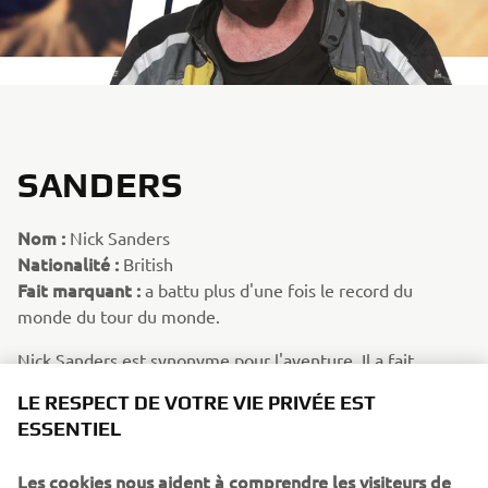
SANDERS
Nom :
Nick Sanders
Nationalité :
British
Fait marquant :
a battu plus d'une fois le record du
monde du tour du monde.
Nick Sanders est synonyme pour l'aventure. Il a fait
plusieurs fois le tour du monde, détenant le record du
LE RESPECT DE VOTRE VIE PRIVÉE EST
monde pendant plusieurs années. Il a été la première
ESSENTIEL
personne à parcourir toute la longueur des Amériques et à
revenir en moins de 49 jours. Il a traversé la Manche et le
Les cookies nous aident à comprendre les visiteurs de