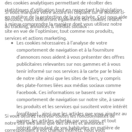
des cookies analytiques permettant de récolter des
statistiques d’utilisation tout en respectant la législation
Si vous marquez votre accord en cliquant sur le bouton ci-
CORPORATE
en matière de la protection de la vie privée. Ceci nous aide
dessous, nous utiliserons également des cookies relatifs
à mieux comprendre la manière dont vous utilisez notre
au tracking, annonces & médias sociaux :
site en vue de l’optimiser, tout comme nos produits,
BUSINESS
services et actions marketing.
Les cookies nécessaires à l’analyse de votre
PLUS DE YAMAHA
comportement de navigation et à la fourniture
d’annonces nous aident à vous présenter des offres
publicitaires relevantes sur nos gammes et à vous
SOUTIEN
tenir informé sur nos services à la carte par le biais
de notre site ainsi que les sites de tiers, y compris
des plate-formes liées aux médias sociaux comme
BULLETIN
Facebook. Ces informations se basent sur votre
comportement de navigation sur notre site, à savoir
Soyez le premier à connaître les dernières offres, les événements
spéciaux, les nouveautés et bien plus encore
les produits et les services qui suscitent votre intérêt
(profilage) , ainsi que les articles que vous ajoutez au
Si vous désirez recevoir toutes les fonctionnalités de
panier, les articles achetés par vos soins, et tout
notre site web ainsi que des offres et annonces
intérêt découlant de vos habitudes en matière de
correspondant à vos champs intérêts, nous vous