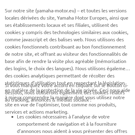
Sur notre site (yamaha-motor.eu) – et toutes les versions
locales dérivées du site, Yamaha Motor Europes, ainsi que
BULLETIN
ses établissements locaux et ses filiales, utilisent des
Soyez le premier à connaître les dernières offres, les événements
cookies y compris des technologies similaires aux cookies,
spéciaux, les nouveautés et bien plus encore
comme javascript et des balises web. Nous utilisons des
cookies fonctionnels contribuant au bon fonctionnement
de notre site, et offrant au visiteur des fonctionnalités de
base afin de rendre la visite plus agréable (mémorisation
S'ABONNER
des logins, le choix des langues). Nous utilisons également
des cookies analytiques permettant de récolter des
statistiques d’utilisation tout en respectant la législation
Lisez notre politique de confidentialité pour savoir comment
Si vous marquez votre accord en cliquant sur le bouton ci-
nous traitons vos données personnelles :
Politique de
en matière de la protection de la vie privée. Ceci nous aide
dessous, nous utiliserons également des cookies relatifs
Confidentialité
à mieux comprendre la manière dont vous utilisez notre
au tracking, annonces & médias sociaux :
site en vue de l’optimiser, tout comme nos produits,
services et actions marketing.
Luxemburg (French)
Les cookies nécessaires à l’analyse de votre
comportement de navigation et à la fourniture
d’annonces nous aident à vous présenter des offres