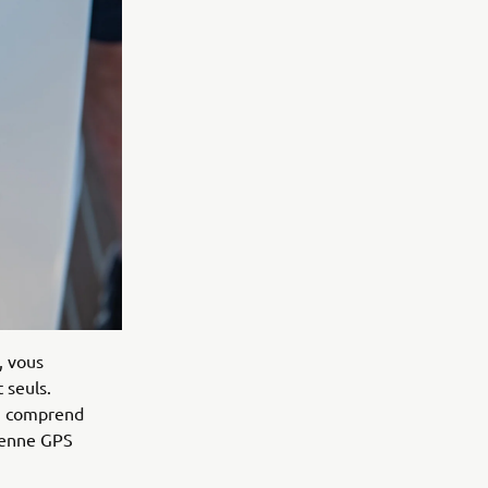
, vous
 seuls.
ui comprend
ntenne GPS