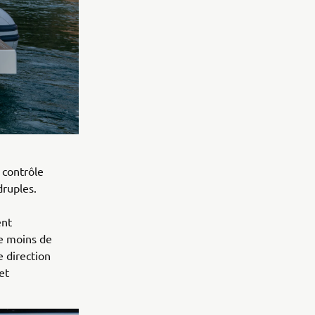
 contrôle
druples.
ent
re moins de
e direction
et