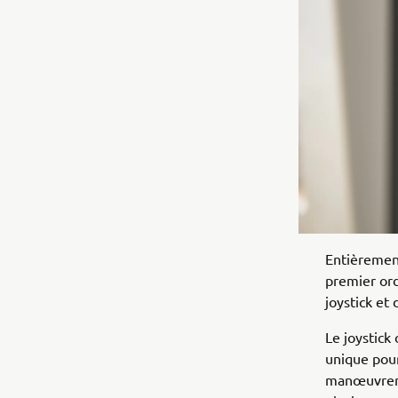
Entièremen
premier or
joystick et 
Le joystick
unique pour 
manœuvrer d