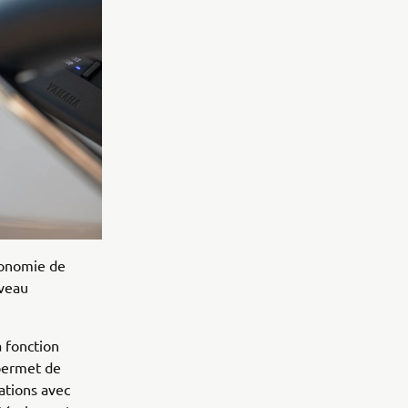
gonomie de
uveau
à fonction
 permet de
ations avec