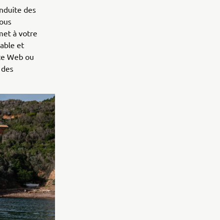
onduite des
vous
met à votre
able et
ite Web ou
 des