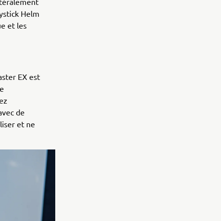
atéralement
oystick Helm
e et les
ster EX est
le
iez
avec de
liser et ne