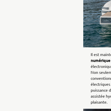
Il est main
numérique 
électroniqu
Non seuleme
conventionn
électriques
puissance d
assistée hy
plaisante.