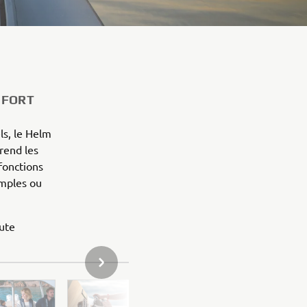
NFORT
ls, le Helm
rend les
fonctions
imples ou
ute
ARTICLE SUIVANT DE LA GALERIE