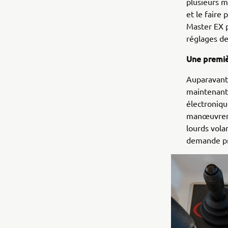
plusieurs 
et le faire
Master EX p
réglages de
Une premiè
Auparavant 
maintenant 
électroniqu
manœuvrer v
lourds volan
demande pr