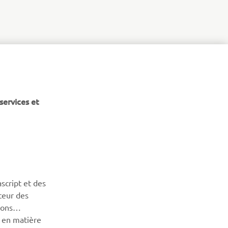
services et
BULLETIN
Soyez le premier à connaître les dernières offres, les
événements spéciaux, les nouveautés et bien plus encore
script et des
teur des
S'ABONNER
sons
n en matière