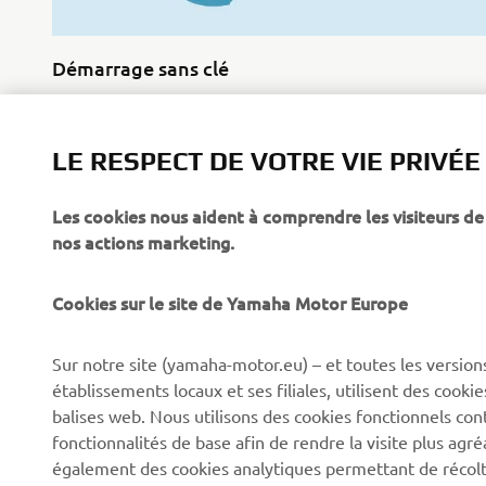
Démarrage sans clé
En savoir plus
LE RESPECT DE VOTRE VIE PRIVÉE
Les cookies nous aident à comprendre les visiteurs de 
nos actions marketing.
Cookies sur le site de Yamaha Motor Europe
CORPORATE
BUSINESS
Sur notre site (yamaha-motor.eu) – et toutes les version
Découvrez Yamaha
Systèmes pour vélos
établissements locaux et ses filiales, utilisent des cook
électriques (VAE) Yamaha
News
balises web. Nous utilisons des cookies fonctionnels con
Autorités
fonctionnalités de base afin de rendre la visite plus agr
Événements
également des cookies analytiques permettant de récolter
Terrains de golf
Press