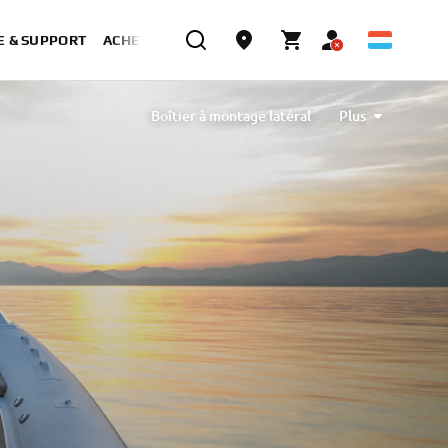
E & SUPPORT
ACHETER MAINTENANT
Boîtier à montage latéral
Plus
ck de manœuvre dans le secteur des monomoteurs
Correcteur d'assiette automatique
Nouvelles options d'affichage étendues
Un pilotage souple et réactif
Maintien de la trajectoire du pilote automatique
Point de repère du pilote automatique
êt du pilote automatique
Mode Pattern Steer
Démarrage sans clé