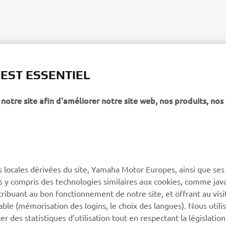
 EST ESSENTIEL
notre site afin d'améliorer notre site web, nos produits, nos 
PLUS DE YAMAHA
SOUTIEN
s locales dérivées du site, Yamaha Motor Europes, ainsi que ses
MyYamaha
Catalogue des pièces
ies y compris des technologies similaires aux cookies, comme java
Yamaha Music
Réserver un entretien
tribuant au bon fonctionnement de notre site, et offrant au visi
éable (mémorisation des logins, le choix des langues). Nous utili
Yamaha Racing
Réseau Yamaha
 des statistiques d’utilisation tout en respectant la législatio
Yamaha Motor Global
Gestion des déchets de