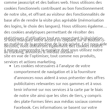
comme javascript et des balises web. Nous utilisons des
cookies fonctionnels contribuant au bon fonctionnement
de notre site, et offrant au visiteur des fonctionnalités de
base afin de rendre la visite plus agréable (mémorisation
S'ABONNER
des logins, le choix des langues). Nous utilisons également
des cookies analytiques permettant de récolter des
Lisez notre politique de confidentialité pour savoir comment
statistiques d’utilisation tout en respectant la législation
nous traitons vos données personnelles :
Politique de
Si vous marquez votre accord en cliquant sur le bouton ci-
en matière de la protection de la vie privée. Ceci nous aide
Confidentialité
dessous, nous utiliserons également des cookies relatifs
à mieux comprendre la manière dont vous utilisez notre
au tracking, annonces & médias sociaux :
site en vue de l’optimiser, tout comme nos produits,
Luxemburg (French)
services et actions marketing.
Les cookies nécessaires à l’analyse de votre
comportement de navigation et à la fourniture
d’annonces nous aident à vous présenter des offres
publicitaires relevantes sur nos gammes et à vous
© Copyright - 2026 Yamaha Motor Europe N.V. - All Rights
tenir informé sur nos services à la carte par le biais
Reserved
de notre site ainsi que les sites de tiers, y compris
des plate-formes liées aux médias sociaux comme
Facebook. Ces informations se basent sur votre
Politique de confidentialité
Cookies
Conditions d'utilisation