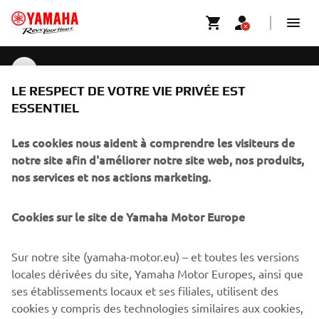
LISTE DE PRIX
CORPORATE
LE RESPECT DE VOTRE VIE PRIVÉE EST
ESSENTIEL
BUSINESS
Les cookies nous aident à comprendre les visiteurs de
notre site afin d'améliorer notre site web, nos produits,
PLUS DE YAMAHA
nos services et nos actions marketing.
SOUTIEN
Cookies sur le site de Yamaha Motor Europe
Sur notre site (yamaha-motor.eu) – et toutes les versions
BULLETIN
locales dérivées du site, Yamaha Motor Europes, ainsi que
ses établissements locaux et ses filiales, utilisent des
Soyez le premier à connaître les dernières offres, les événements
spéciaux, les nouveautés et bien plus encore
cookies y compris des technologies similaires aux cookies,