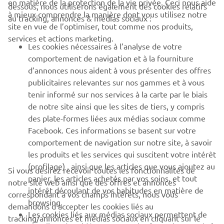
CORPORATE
en matière de la protection de la vie privée. Ceci nous aide
dessous, nous utiliserons également des cookies relatifs
à mieux comprendre la manière dont vous utilisez notre
au tracking, annonces & médias sociaux :
site en vue de l’optimiser, tout comme nos produits,
BUSINESS
services et actions marketing.
Les cookies nécessaires à l’analyse de votre
PLUS DE YAMAHA
comportement de navigation et à la fourniture
d’annonces nous aident à vous présenter des offres
publicitaires relevantes sur nos gammes et à vous
SOUTIEN
tenir informé sur nos services à la carte par le biais
de notre site ainsi que les sites de tiers, y compris
des plate-formes liées aux médias sociaux comme
BULLETIN
Facebook. Ces informations se basent sur votre
comportement de navigation sur notre site, à savoir
Soyez le premier à connaître les dernières offres, les événements
spéciaux, les nouveautés et bien plus encore
les produits et les services qui suscitent votre intérêt
(profilage) , ainsi que les articles que vous ajoutez au
Si vous désirez recevoir toutes les fonctionnalités de
panier, les articles achetés par vos soins, et tout
notre site web ainsi que des offres et annonces
intérêt découlant de vos habitudes en matière de
correspondant à vos champs intérêts, nous vous
browsing.
S'ABONNER
demandons d’accepter les cookies liés au
Les cookies liés aux médias sociaux permettent de
tracking/annonces et médias sociaux en cliquant sur le