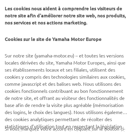
Les cookies nous aident à comprendre les visiteurs de
notre site afin d'améliorer notre site web, nos produits,
nos services et nos actions marketing.
Cookies sur le site de Yamaha Motor Europe
ROADS OF LIFE
Sur notre site (yamaha-motor.eu) – et toutes les versions
Yamaha considère que les modèles Sport Touring ne
locales dérivées du site, Yamaha Motor Europes, ainsi que
sont pas uniquement des motos qui nous permettent
ses établissements locaux et ses filiales, utilisent des
de nous rendre d’un point A à un point B. Que ce soit
cookies y compris des technologies similaires aux cookies,
pour vous rendre au travail ou pour traverser l’Europe
comme javascript et des balises web. Nous utilisons des
pendant des semaines, les Yamaha Sport Touring
cookies fonctionnels contribuant au bon fonctionnement
vous permettent de vous forger des souvenirs
de notre site, et offrant au visiteur des fonctionnalités de
éternels.
ONTDEK MEER
base afin de rendre la visite plus agréable (mémorisation
des logins, le choix des langues). Nous utilisons également
des cookies analytiques permettant de récolter des
statistiques d’utilisation tout en respectant la législation
Si vous marquez votre accord en cliquant sur le bouton ci-