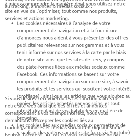
à mieux comprendre la manière dont vous utilisez notre
au tracking, annonces & médias sociaux :
site en vue de l’optimiser, tout comme nos produits,
BUSINESS
services et actions marketing.
Les cookies nécessaires à l’analyse de votre
PLUS DE YAMAHA
comportement de navigation et à la fourniture
d’annonces nous aident à vous présenter des offres
publicitaires relevantes sur nos gammes et à vous
SOUTIEN
tenir informé sur nos services à la carte par le biais
de notre site ainsi que les sites de tiers, y compris
des plate-formes liées aux médias sociaux comme
BULLETIN
Facebook. Ces informations se basent sur votre
comportement de navigation sur notre site, à savoir
Soyez le premier à connaître les dernières offres, les événements
spéciaux, les nouveautés et bien plus encore
les produits et les services qui suscitent votre intérêt
(profilage) , ainsi que les articles que vous ajoutez au
Si vous désirez recevoir toutes les fonctionnalités de
panier, les articles achetés par vos soins, et tout
notre site web ainsi que des offres et annonces
intérêt découlant de vos habitudes en matière de
correspondant à vos champs intérêts, nous vous
browsing.
S'ABONNER
demandons d’accepter les cookies liés au
Les cookies liés aux médias sociaux permettent de
tracking/annonces et médias sociaux en cliquant sur le
visualiser des vidéos sur note site (p. e. via YouTube)
bouton ‘j’accepte’. Au cas où vous souhaiteriez ne pas
Lisez notre politique de confidentialité pour savoir comment