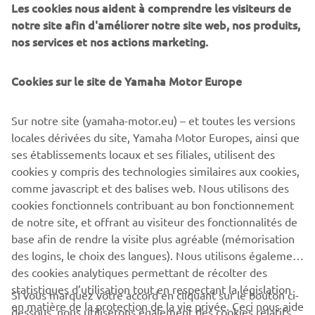
Les cookies nous aident à comprendre les visiteurs de
notre site afin d'améliorer notre site web, nos produits,
nos services et nos actions marketing.
Cookies sur le site de Yamaha Motor Europe
"Chequered"
Par Brat Style, 2016
Sur notre site (yamaha-motor.eu) – et toutes les versions
En savoir plus
locales dérivées du site, Yamaha Motor Europes, ainsi que
ses établissements locaux et ses filiales, utilisent des
cookies y compris des technologies similaires aux cookies,
comme javascript et des balises web. Nous utilisons des
cookies fonctionnels contribuant au bon fonctionnement
SCR950 PRODUCTION MODEL
de notre site, et offrant au visiteur des fonctionnalités de
base afin de rendre la visite plus agréable (mémorisation
des logins, le choix des langues). Nous utilisons également
des cookies analytiques permettant de récolter des
statistiques d’utilisation tout en respectant la législation
Si vous marquez votre accord en cliquant sur le bouton ci-
CORPORATE
en matière de la protection de la vie privée. Ceci nous aide
dessous, nous utiliserons également des cookies relatifs