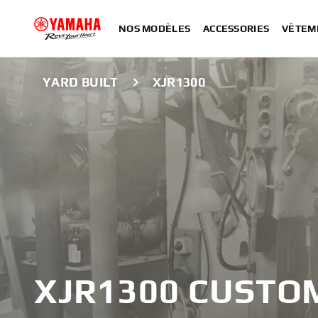
NOS MODÈLES
ACCESSORIES
VÊTEM
YARD BUILT
XJR1300
XJR1300 CUSTO