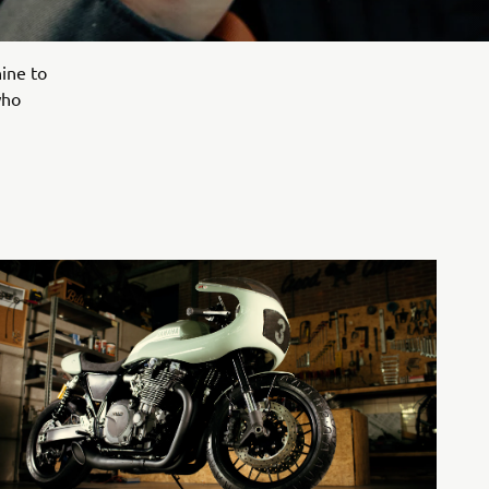
hine to
who