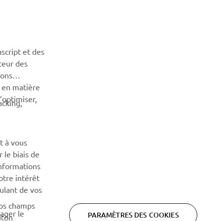
BULLETIN
Soyez le premier à connaître les dernières offres, les
événements spéciaux, les nouveautés et bien plus encore
script et des
teur des
S'ABONNER
sons
n en matière
’optimiser,
acking,
Lisez notre politique de confidentialité pour savoir comment
nous traitons vos données personnelles :
Politique de
Confidentialité
t à vous
 le biais de
informations
otre intérêt
oulant de vos
vos champs
tager le
PARAMÈTRES DES COOKIES
uton