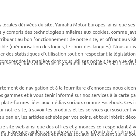
PLUS DE YAMAHA
SOUTIEN
s locales dérivées du site, Yamaha Motor Europes, ainsi que ses
MyYamaha
Catalogue des pièces
ies y compris des technologies similaires aux cookies, comme java
Yamaha Music
Réserver un entretien
tribuant au bon fonctionnement de notre site, et offrant au visi
éable (mémorisation des logins, le choix des langues). Nous utili
Yamaha Racing
Réseau Yamaha
 des statistiques d’utilisation tout en respectant la législatio
Yamaha Motor Global
Gestion des déchets de
 comprendre la manière dont vous utilisez notre site en vue de l
i-dessous, nous utiliserons également des cookies relatifs au tr
batteries
Applications mobiles
rtement de navigation et à la fourniture d’annonces nous aiden
os gammes et à vous tenir informé sur nos services à la carte par
 des plate-formes liées aux médias sociaux comme Facebook. Ces 
notre site, à savoir les produits et les services qui suscitent v
 au panier, les articles achetés par vos soins, et tout intérêt déc
otre site web ainsi que des offres et annonces correspondant à 
isualiser des vidéos sur note site (p. e. via YouTube) et de par
és au tracking/annonces et médias sociaux en cliquant sur le bo