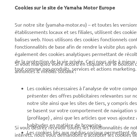
Cookies sur le site de Yamaha Motor Europe
CORPORATE
BUSINESS
Sur notre site (yamaha-motor.eu) – et toutes les version
Découvrez Yamaha
Systèmes pour vélos
établissements locaux et ses filiales, utilisent des cook
électriques (VAE) Yamaha
News
balises web. Nous utilisons des cookies fonctionnels con
Autorités
fonctionnalités de base afin de rendre la visite plus agr
Événements
également des cookies analytiques permettant de récolter
Terrains de golf
Press
de la protection de la vie privée. Ceci nous aide à mieux
Si vous marquez votre accord en cliquant sur le bouton c
Premiers intervenants
tout comme nos produits, services et actions marketing.
Yamaha Motor e-brochures
annonces & médias sociaux :
et tarifs
Écoles de conduite
Travailler chez Yamaha
Robotics
Les cookies nécessaires à l’analyse de votre compo
présenter des offres publicitaires relevantes sur n
Devenir revendeur
Partenariats
notre site ainsi que les sites de tiers, y compris
Canal d'alerte
Informations techniques
se basent sur votre comportement de navigation sur 
pour les réparateurs
(profilage) , ainsi que les articles que vous ajoutez
indépendants
habitudes en matière de browsing.
Si vous désirez recevoir toutes les fonctionnalités de n
Les cookies liés aux médias sociaux permettent de v
intérêts, nous vous demandons d’accepter les cookies li
Yamalube Safety Data