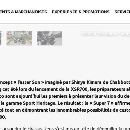
ENTS & MARCHANDISES
EXPERIENCE & PROMOTIONS
SERVIC
TO
XSR700 “Disruptive” desig
“700GT” 
“XSR700 Red Tail” designed by A
“RD350 Tribu
XSR700 "Alan" by Lam
oncept « Faster Son » imaginé par Shinya Kimura de Chabbot
 cet été lors du lancement de la XSR700, les préparateurs 
 sont aujourd'hui les premiers à présenter leur vision du de
la gamme Sport Heritage. Le résultat : la « Super 7 » affirme
é tout en démontrant les innombrables possibilités de cus
00.
 ni souder le châssis, Jens s'est mis en tête de dépouiller la m