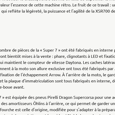
aleur l'essence de cette machine rétro. Le fruit de ce travail :
e qui reflète la légèreté, la puissance et l'agilité de la XSR700 de
mbre de pièces de la « Super 7 » ont été fabriqués en interne 
ont bientôt mises à la vente : phare, clignotants à LED et fixati
i maintient le compteur de vitesse Daytona. Les caches latérau
nnent à la moto son allure exclusive ont tous été fabriqués pa
 fixation de l'échappement Arrow. À l'arrière de la moto, le gar
e et la plaque d'immatriculation sont tous fabriqués en interne
e-boue avant.
7 » est équipée des pneus Pirelli Dragon Supercorsa pour une 
 des amortisseurs Öhlins à l'arrière, ce qui permet de garder u
fourche est celle d'origine, modifiée pour s'adapter à la prépar