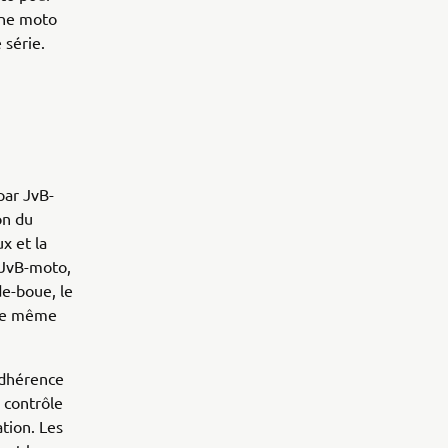
 une moto
 série.
par JvB-
on du
x et la
r JvB-moto,
de-boue, le
, de même
adhérence
n contrôle
ation. Les