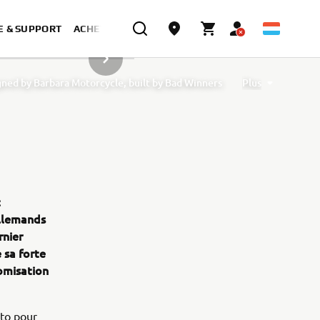
E & SUPPORT
ACHETER MAINTENANT
ARTICLE SUIVANT DE LA GALERIE
ned by Barbara Motorcycle, built by Bad Winners
Plus
designed by Tony Queiros, built by Rua Machines
lex & Claudio Monge, built by Café Racer SSpirit
te” designed by Ugo Coppola, built by Garage221
b Engineering
XSR700 “BW Tribute” by SLCDR
t
allemands
rnier
 sa forte
tomisation
oto pour