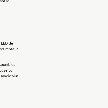
ant le
à LED de
ters moteur
sponibles
house by
 savoir plus