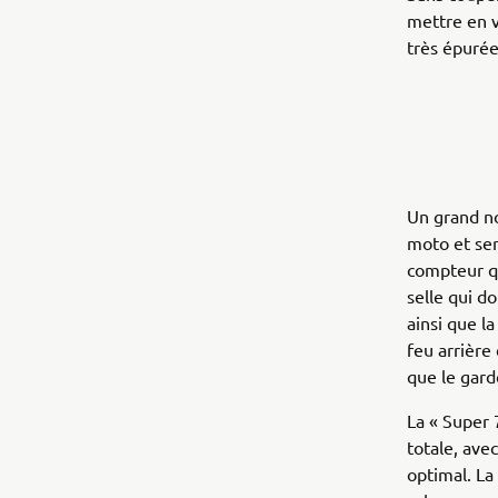
mettre en v
très épuré
Un grand no
moto et ser
compteur qu
selle qui do
ainsi que la
feu arrièr
que le gard
La « Super 
totale, avec
optimal. La 