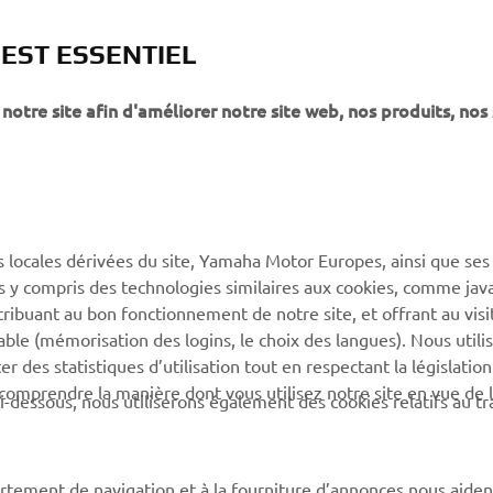
 EST ESSENTIEL
notre site afin d'améliorer notre site web, nos produits, nos 
PLUS DE YAMAHA
SOUTIEN
s locales dérivées du site, Yamaha Motor Europes, ainsi que ses
MyYamaha
Catalogue des pièces
ies y compris des technologies similaires aux cookies, comme java
Yamaha Music
Réserver un entretien
tribuant au bon fonctionnement de notre site, et offrant au visi
éable (mémorisation des logins, le choix des langues). Nous utili
Yamaha Racing
Réseau Yamaha
 des statistiques d’utilisation tout en respectant la législatio
Yamaha Motor Global
Gestion des déchets de
 comprendre la manière dont vous utilisez notre site en vue de l
i-dessous, nous utiliserons également des cookies relatifs au tr
batteries
Applications mobiles
rtement de navigation et à la fourniture d’annonces nous aiden