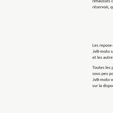
rehausses c
réservoir, 
Les repose-p
JvB-moto so
et les autre
Toutes les 
sous peu po
JvB-moto wi
sur la dispo