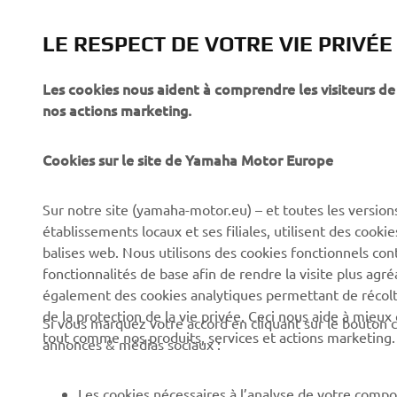
LE RESPECT DE VOTRE VIE PRIVÉE
Les cookies nous aident à comprendre les visiteurs de 
nos actions marketing.
Cookies sur le site de Yamaha Motor Europe
CORPORATE
BUSINESS
Sur notre site (yamaha-motor.eu) – et toutes les version
Découvrez Yamaha
Systèmes pour vélos
établissements locaux et ses filiales, utilisent des cook
électriques (VAE) Yamaha
News
balises web. Nous utilisons des cookies fonctionnels con
Autorités
fonctionnalités de base afin de rendre la visite plus agr
Événements
également des cookies analytiques permettant de récolter
Terrains de golf
Press
de la protection de la vie privée. Ceci nous aide à mieux
Si vous marquez votre accord en cliquant sur le bouton c
Premiers intervenants
tout comme nos produits, services et actions marketing.
Yamaha Motor e-brochures
annonces & médias sociaux :
et tarifs
Écoles de conduite
Travailler chez Yamaha
Robotics
Les cookies nécessaires à l’analyse de votre compo