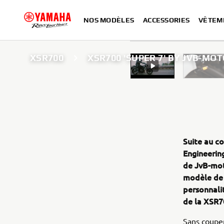
NOS MODÈLES
ACCESSORIES
VÊTEM
XSR700
XSR700 'SUPER 7' BY JVB-MO
Suite au c
Engineering
de JvB-moto
modèle de 
personnalit
de la XSR7
Sans couper