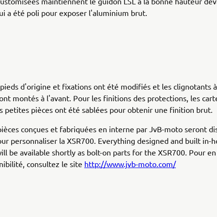
ustomisées maintiennent le guidon LSL à la bonne hauteur dev
qui a été poli pour exposer l'aluminium brut.
ieds d'origine et fixations ont été modifiés et les clignotants 
nt montés à l'avant. Pour les finitions des protections, les car
s petites pièces ont été sablées pour obtenir une finition brut.
pièces conçues et fabriquées en interne par JvB-moto seront di
ur personnaliser la XSR700. Everything designed and built in-
ll be available shortly as bolt-on parts for the XSR700. Pour en
nibilité, consultez le site
http://www.jvb-moto.com/