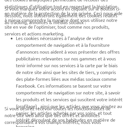
statistiques d’utilisation tout en respectant la législation
Si vous marquez votre accord en cliquant sur le bouton ci-
CORPORATE
en matière de la protection de la vie privée. Ceci nous aide
dessous, nous utiliserons également des cookies relatifs
à mieux comprendre la manière dont vous utilisez notre
au tracking, annonces & médias sociaux :
site en vue de l’optimiser, tout comme nos produits,
BUSINESS
services et actions marketing.
Les cookies nécessaires à l’analyse de votre
PLUS DE YAMAHA
comportement de navigation et à la fourniture
d’annonces nous aident à vous présenter des offres
publicitaires relevantes sur nos gammes et à vous
SOUTIEN
tenir informé sur nos services à la carte par le biais
de notre site ainsi que les sites de tiers, y compris
des plate-formes liées aux médias sociaux comme
BULLETIN
Facebook. Ces informations se basent sur votre
comportement de navigation sur notre site, à savoir
Soyez le premier à connaître les dernières offres, les événements
spéciaux, les nouveautés et bien plus encore
les produits et les services qui suscitent votre intérêt
(profilage) , ainsi que les articles que vous ajoutez au
Si vous désirez recevoir toutes les fonctionnalités de
panier, les articles achetés par vos soins, et tout
notre site web ainsi que des offres et annonces
intérêt découlant de vos habitudes en matière de
correspondant à vos champs intérêts, nous vous
browsing.
S'ABONNER