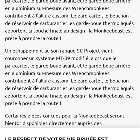
parecarter, le garde-boue avant, et le garde-boue arrière
en aluminium sur-mesure des Wrenchmonkees
contribuent à l'allure custom. Le pare-carter, le bouchon
de réservoir de carburant et les garde-boue thermolaqués
apportent la touche finale au design : la Monkeebeast est
prête à prendre la route !
Un échappement au son rauque SC Project vient
couronner un système MT-09 modifié, alors que le
parecarter, le garde-boue avant, et le garde-boue arrière
en aluminium sur-mesure des Wrenchmonkees
contribuent à l'allure custom. Le pare-carter, le bouchon
de réservoir de carburant et les garde-boue thermolaqués
apportent la touche finale au design : la Monkeebeast est
prête à prendre la route !
Certaines pièces conçues pour la Monkeebeast seront
bientôt disponibles directement auprès des
Wrenchmonkees pour les propriétaires de XSR900 qui
veulent se distinguer avec leur machine.
LE RESPECT DE VOTRE VIE PRIVÉE EST