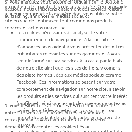
Si vous marquez votre accord en cliquant sur le bouton ci-
CORPORATE
en matière de la protection de la vie privée. Ceci nous aide
dessous, nous utiliserons également des cookies relatifs
à mieux comprendre la manière dont vous utilisez notre
au tracking, annonces & médias sociaux :
site en vue de l’optimiser, tout comme nos produits,
BUSINESS
services et actions marketing.
Les cookies nécessaires à l’analyse de votre
PLUS DE YAMAHA
comportement de navigation et à la fourniture
d’annonces nous aident à vous présenter des offres
publicitaires relevantes sur nos gammes et à vous
SOUTIEN
tenir informé sur nos services à la carte par le biais
de notre site ainsi que les sites de tiers, y compris
des plate-formes liées aux médias sociaux comme
BULLETIN
Facebook. Ces informations se basent sur votre
comportement de navigation sur notre site, à savoir
Soyez le premier à connaître les dernières offres, les événements
spéciaux, les nouveautés et bien plus encore
les produits et les services qui suscitent votre intérêt
(profilage) , ainsi que les articles que vous ajoutez au
Si vous désirez recevoir toutes les fonctionnalités de
panier, les articles achetés par vos soins, et tout
notre site web ainsi que des offres et annonces
intérêt découlant de vos habitudes en matière de
correspondant à vos champs intérêts, nous vous
browsing.
S'ABONNER
demandons d’accepter les cookies liés au
Les cookies liés aux médias sociaux permettent de