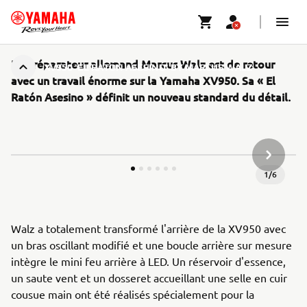
Le préparateur allemand Marcus Walz est de retour
XV950 'EL RATÓN ASESINO' BY MARCUS WALZ
avec un travail énorme sur la Yamaha XV950. Sa « El
Ratón Asesino » définit un nouveau standard du détail.
ARTICLE
1
/
6
Walz a totalement transformé l'arrière de la XV950 avec
un bras oscillant modifié et une boucle arrière sur mesure
intègre le mini feu arrière à LED. Un réservoir d'essence,
un saute vent et un dosseret accueillant une selle en cuir
cousue main ont été réalisés spécialement pour la