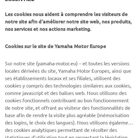
Les cookies nous aident à comprendre les visiteurs de
notre site afin d'améliorer notre site web, nos produits,
nos services et nos actions marketing.
Cookies sur le site de Yamaha Motor Europe
Sur notre site (yamaha-motor.eu) – et toutes les versions
Pour stopper la machine, les pinces de freins modifiées
locales dérivées du site, Yamaha Motor Europes, ainsi que
sont associées à des disques Wave à l'avant et à l'arrière.
ses établissements locaux et ses filiales, utilisent des
Le magnifique travail de peinture sur une base bleu pale
cookies y compris des technologies similaires aux cookies,
associé aux speed blocks Yamaha accentue encore son
comme javascript et des balises web. Nous utilisons des
look rétro.
cookies fonctionnels contribuant au bon fonctionnement
de notre site, et offrant au visiteur des fonctionnalités de
base afin de rendre la visite plus agréable (mémorisation
des logins, le choix des langues). Nous utilisons également
des cookies analytiques permettant de récolter des
statistiques d’utilisation tout en respectant la législation