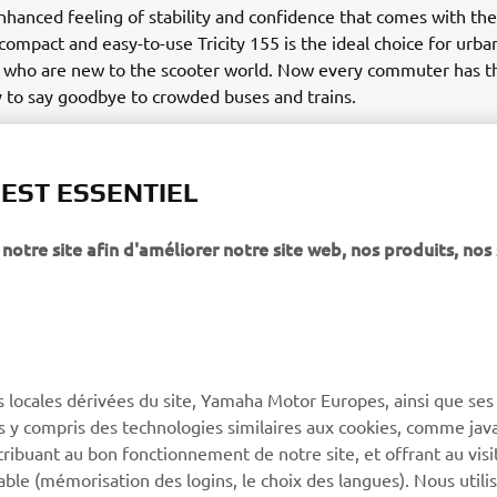
nhanced feeling of stability and confidence that comes with th
 compact and easy-to-use Tricity 155 is the ideal choice for urba
who are new to the scooter world. Now every commuter has t
 to say goodbye to crowded buses and trains.
 – Love the way I move
 EST ESSENTIEL
notre site afin d'améliorer notre site web, nos produits, nos 
PLUS DE YAMAHA
SOUTIEN
s locales dérivées du site, Yamaha Motor Europes, ainsi que ses
MyYamaha
Catalogue des pièces
ies y compris des technologies similaires aux cookies, comme java
Yamaha Music
Réserver un entretien
tribuant au bon fonctionnement de notre site, et offrant au visi
éable (mémorisation des logins, le choix des langues). Nous utili
Yamaha Racing
Réseau Yamaha