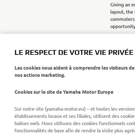
Giving an e
layout, the
commuters 
opportunity
Tricity 155
LE RESPECT DE VOTRE VIE PRIVÉE
Les cookies nous aident à comprendre les visiteurs de 
nos actions marketing.
Cookies sur le site de Yamaha Motor Europe
CORPORATE
BUSINESS
Sur notre site (yamaha-motor.eu) – et toutes les version
Découvrez Yamaha
Systèmes pour vélos
établissements locaux et ses filiales, utilisent des cook
électriques (VAE) Yamaha
News
balises web. Nous utilisons des cookies fonctionnels con
Autorités
fonctionnalités de base afin de rendre la visite plus agr
Événements