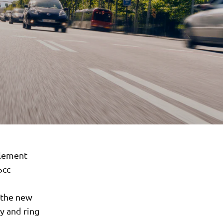
plement
5cc
 the new
y and ring