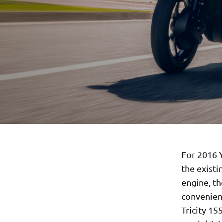
For 2016 
the existi
engine, th
convenienc
Tricity 15