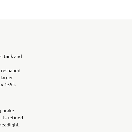
el tank and
A reshaped
 larger
ty 155's
g brake
 its refined
headlight.