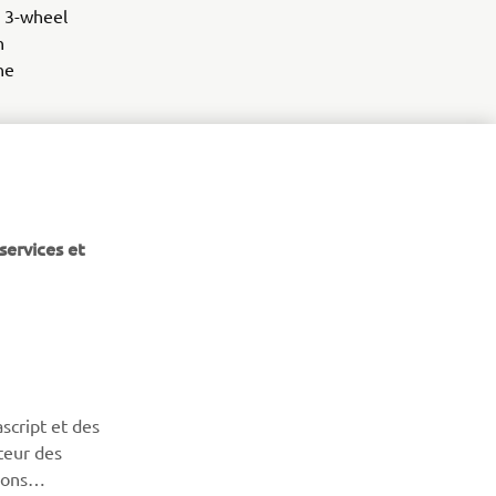
e 3-wheel
n
he
services et
BULLETIN
Soyez le premier à connaître les dernières offres, les
événements spéciaux, les nouveautés et bien plus encore
script et des
teur des
sons
S'ABONNER