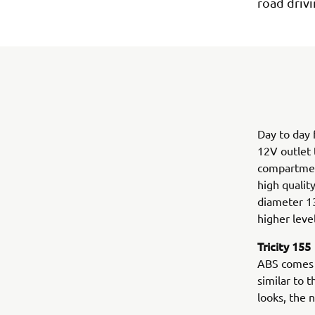
road drivi
Day to day f
12V outlet 
compartment
high qualit
diameter 13
higher leve
Tricity 155
ABS comes a
similar to 
looks, the 