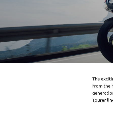
The excit
from the h
generation
Tourer lin