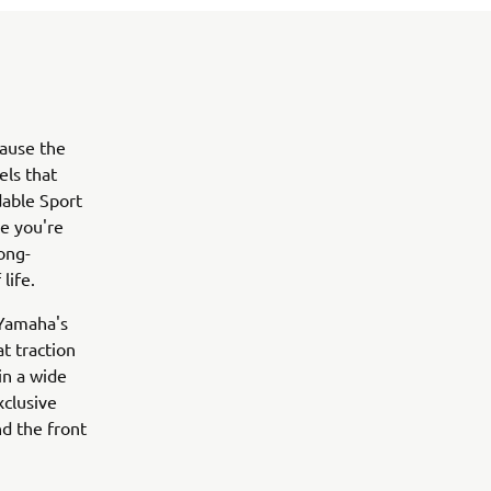
cause the
ls that
dable Sport
be you're
long-
 life.
 Yamaha's
t traction
in a wide
xclusive
d the front