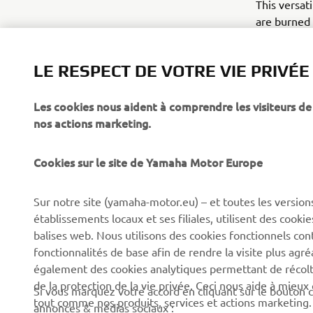
This versat
are burned 
anything yo
LE RESPECT DE VOTRE VIE PRIVÉE
Les cookies nous aident à comprendre les visiteurs de 
nos actions marketing.
Cookies sur le site de Yamaha Motor Europe
CORPORATE
BUSINESS
Sur notre site (yamaha-motor.eu) – et toutes les version
Découvrez Yamaha
Systèmes pour vélos
établissements locaux et ses filiales, utilisent des cook
électriques (VAE) Yamaha
News
balises web. Nous utilisons des cookies fonctionnels con
Autorités
fonctionnalités de base afin de rendre la visite plus agr
Événements
également des cookies analytiques permettant de récolter
Terrains de golf
Press
de la protection de la vie privée. Ceci nous aide à mieux
Si vous marquez votre accord en cliquant sur le bouton c
Premiers intervenants
tout comme nos produits, services et actions marketing.
Yamaha Motor e-brochures
annonces & médias sociaux :