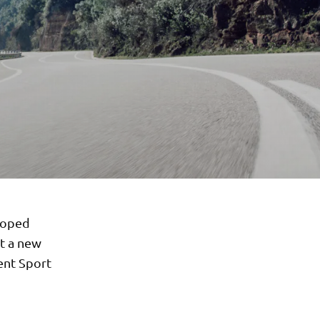
loped
ct a new
ent Sport