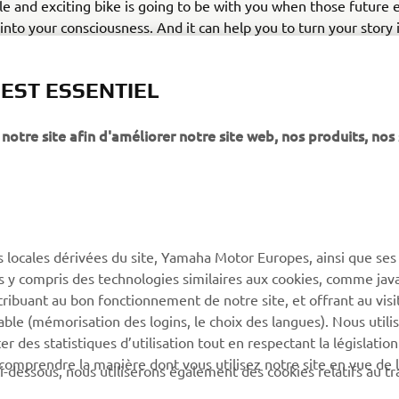
ile and exciting bike is going to be with you when those future
into your consciousness. And it can help you to turn your story 
u want – whether alone or with friends. New Tracer 700. Turn 
 EST ESSENTIEL
notre site afin d'améliorer notre site web, nos produits, nos 
PLUS DE YAMAHA
SOUTIEN
s locales dérivées du site, Yamaha Motor Europes, ainsi que ses
MyYamaha
Catalogue des pièces
ies y compris des technologies similaires aux cookies, comme java
Yamaha Music
Réserver un entretien
tribuant au bon fonctionnement de notre site, et offrant au visi
éable (mémorisation des logins, le choix des langues). Nous utili
Yamaha Racing
Réseau Yamaha
 des statistiques d’utilisation tout en respectant la législatio
Yamaha Motor Global
Gestion des déchets de
 comprendre la manière dont vous utilisez notre site en vue de l
i-dessous, nous utiliserons également des cookies relatifs au tr
batteries
Applications mobiles