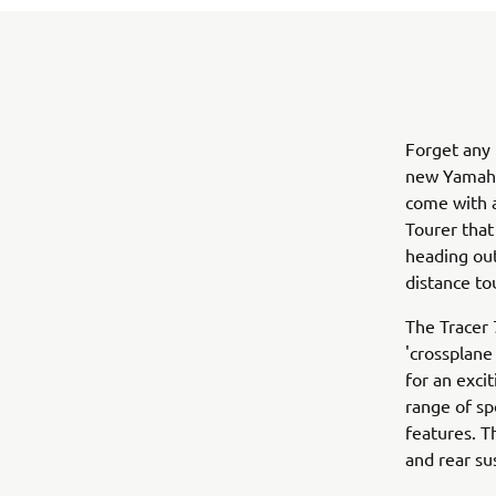
Forget any 
new Yamaha
come with a
Tourer that
heading out
distance to
The Tracer 
'crossplane
for an exci
range of sp
features. 
and rear su