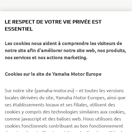
LE RESPECT DE VOTRE VIE PRIVÉE EST
As reigning MXGP World Champions, Yamaha are once
ESSENTIEL
again back at the top - and for 2017 our total commitment
to racing is underlined with the launch of an even higher
Les cookies nous aident à comprendre les visiteurs de
performance YZ250F.
notre site afin d'améliorer notre site web, nos produits,
Equipped with a newly designed reverse cylinder head,
nos services et nos actions marketing.
this innovative motocross bike delivers increased pulling
power and improved acceleration. Benefitting from
Cookies sur le site de Yamaha Motor Europe
refined handling and suspension for 2017 - together with
slicker-shifting transmission and improved braking - the
Sur notre site (yamaha-motor.eu) – et toutes les versions
YZ250F is the clear choice for amateurs and professionals.
locales dérivées du site, Yamaha Motor Europes, ainsi que
With detail changes and new graphics for every YZ-F and
ses établissements locaux et ses filiales, utilisent des
YZ motocross bike and both WR-F enduro models, the
cookies y compris des technologies similaires aux cookies,
2017 Yamaha Off Road range gives all riders the chance to
comme javascript et des balises web. Nous utilisons des
experience factory performance with Yamaha quality.
cookies fonctionnels contribuant au bon fonctionnement