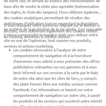
de notre site, et offrant au visiteur des fonctionnalités de
base afin de rendre la visite plus agréable (mémorisation
des logins, le choix des langues). Nous utilisons également
des cookies analytiques permettant de récolter des
statistiques d’utilisation tout en respectant la législation
Si vous marquez votre accord en cliquant sur le bouton ci-
CORPORATE
en matière de la protection de la vie privée. Ceci nous aide
dessous, nous utiliserons également des cookies relatifs
à mieux comprendre la manière dont vous utilisez notre
au tracking, annonces & médias sociaux :
site en vue de l’optimiser, tout comme nos produits,
BUSINESS
services et actions marketing.
Les cookies nécessaires à l’analyse de votre
PLUS DE YAMAHA
comportement de navigation et à la fourniture
d’annonces nous aident à vous présenter des offres
publicitaires relevantes sur nos gammes et à vous
SOUTIEN
tenir informé sur nos services à la carte par le biais
de notre site ainsi que les sites de tiers, y compris
des plate-formes liées aux médias sociaux comme
BULLETIN
Facebook. Ces informations se basent sur votre
comportement de navigation sur notre site, à savoir
Soyez le premier à connaître les dernières offres, les événements
spéciaux, les nouveautés et bien plus encore
les produits et les services qui suscitent votre intérêt