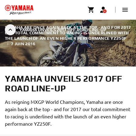
YAMAHA ARE ONCE AGAIN BACK AT THE TOP - AND FOR 2017
YAMAHA UNVEILS 2017 OFF ROAD LINE-UP
OUR TOTAL COMMITMENT TO RACING IS UNDERLINED WITH
THE LAUNCH OF AN EVEN HIGHER PERFORMANCE YZ250F
|
7 JUIN 2016
YAMAHA UNVEILS 2017 OFF
ROAD LINE-UP
As reigning MXGP World Champions, Yamaha are once
again back at the top - and for 2017 our total commitment
to racing is underlined with the launch of an even higher
performance YZ250F.