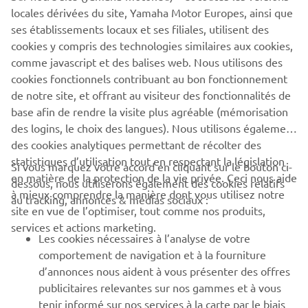
The full information about the all-new Yamaha NIKEN will
locales dérivées du site, Yamaha Motor Europes, ainsi que
be unveiled on 6th November at 21.00 hrs. CET at the
ses établissements locaux et ses filiales, utilisent des
Yamaha 'Pioneers of Emotions' EICMA Press Premiere
cookies y compris des technologies similaires aux cookies,
which can be viewed live on the Yamaha Motor Facebook
comme javascript et des balises web. Nous utilisons des
page www.facebook.com/YamahaMotorEU/
cookies fonctionnels contribuant au bon fonctionnement
de notre site, et offrant au visiteur des fonctionnalités de
base afin de rendre la visite plus agréable (mémorisation
des logins, le choix des langues). Nous utilisons également
des cookies analytiques permettant de récolter des
statistiques d’utilisation tout en respectant la législation
Si vous marquez votre accord en cliquant sur le bouton ci-
CORPORATE
en matière de la protection de la vie privée. Ceci nous aide
dessous, nous utiliserons également des cookies relatifs
à mieux comprendre la manière dont vous utilisez notre
au tracking, annonces & médias sociaux :
site en vue de l’optimiser, tout comme nos produits,
BUSINESS
services et actions marketing.
Les cookies nécessaires à l’analyse de votre
PLUS DE YAMAHA
comportement de navigation et à la fourniture
d’annonces nous aident à vous présenter des offres
publicitaires relevantes sur nos gammes et à vous
SOUTIEN
tenir informé sur nos services à la carte par le biais