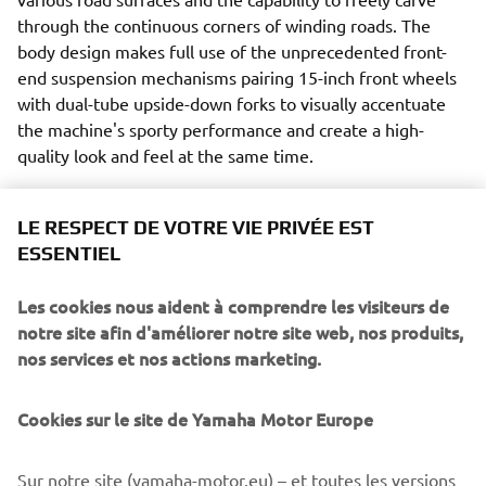
through the continuous corners of winding roads. The
body design makes full use of the unprecedented front-
end suspension mechanisms pairing 15-inch front wheels
with dual-tube upside-down forks to visually accentuate
the machine's sporty performance and create a high-
quality look and feel at the same time.
LE RESPECT DE VOTRE VIE PRIVÉE EST
ESSENTIEL
New Yamaha NIKEN. Ride the Revolution.
Les cookies nous aident à comprendre les visiteurs de
Length x Width x Height = 2,150 mm x 885 mm x
notre site afin d'améliorer notre site web, nos produits,
1,250 mm
nos services et nos actions marketing.
Engine type = Liquid-cooled 4-stroke, DOHC, 4-
valve
Cookies sur le site de Yamaha Motor Europe
Cylinder arrangement = In-line 3-cylinder
Fuel supply system = Fuel injection
Sur notre site (yamaha-motor.eu) – et toutes les versions