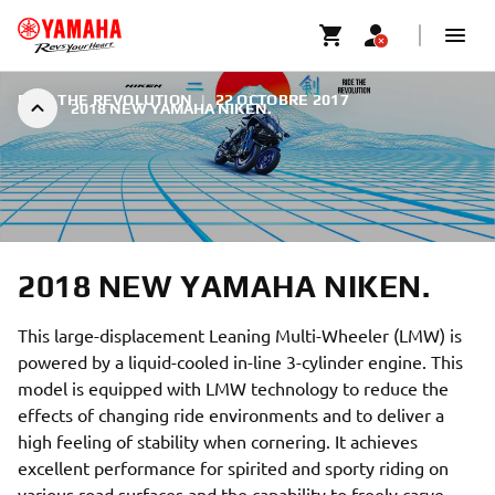
RIDE THE REVOLUTION
|
22 OCTOBRE 2017
2018 NEW YAMAHA NIKEN.
2018 NEW YAMAHA NIKEN.
This large-displacement Leaning Multi-Wheeler (LMW) is
powered by a liquid-cooled in-line 3-cylinder engine. This
model is equipped with LMW technology to reduce the
effects of changing ride environments and to deliver a
high feeling of stability when cornering. It achieves
excellent performance for spirited and sporty riding on
various road surfaces and the capability to freely carve