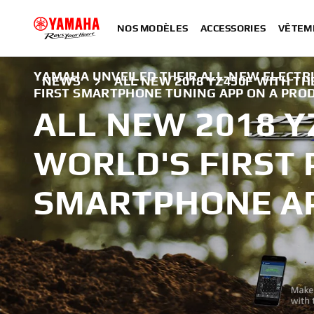
NOS MODÈLES
ACCESSORIES
VÊTEM
YAMAHA UNVEILED THEIR ALL-NEW ELECTRI
NEWS
ALL NEW 2018 YZ450F WITH T
FIRST SMARTPHONE TUNING APP ON A PRO
ALL NEW 2018 Y
WORLD'S FIRST
SMARTPHONE A