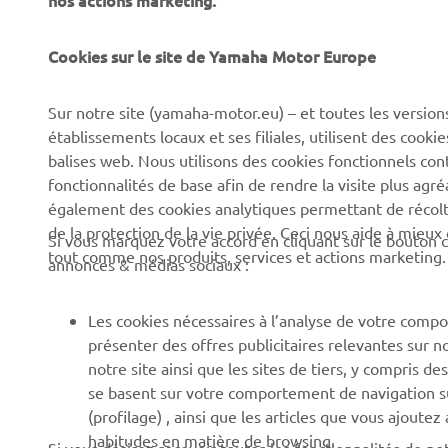
nos actions marketing.
Cookies sur le site de Yamaha Motor Europe
CORPORATE
BUSINESS
Sur notre site (yamaha-motor.eu) – et toutes les version
Découvrez Yamaha
Systèmes pour vélos
établissements locaux et ses filiales, utilisent des cook
électriques (VAE) Yamaha
News
balises web. Nous utilisons des cookies fonctionnels con
Autorités
fonctionnalités de base afin de rendre la visite plus agr
Événements
également des cookies analytiques permettant de récolter
Terrains de golf
Press
de la protection de la vie privée. Ceci nous aide à mieux
Si vous marquez votre accord en cliquant sur le bouton c
Premiers intervenants
tout comme nos produits, services et actions marketing.
Yamaha Motor e-brochures
annonces & médias sociaux :
et tarifs
Écoles de conduite
Travailler chez Yamaha
Robotics
Les cookies nécessaires à l’analyse de votre compo
présenter des offres publicitaires relevantes sur n
Devenir revendeur
Partenariats
notre site ainsi que les sites de tiers, y compris
Canal d'alerte
Informations techniques
se basent sur votre comportement de navigation sur 
pour les réparateurs
(profilage) , ainsi que les articles que vous ajoutez
indépendants
habitudes en matière de browsing.