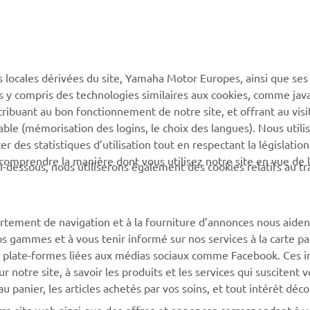
PLUS DE YAMAHA
SOUTIEN
s locales dérivées du site, Yamaha Motor Europes, ainsi que ses
MyYamaha
Catalogue des pièces
ies y compris des technologies similaires aux cookies, comme java
Yamaha Music
Réserver un entretien
tribuant au bon fonctionnement de notre site, et offrant au visi
éable (mémorisation des logins, le choix des langues). Nous utili
Yamaha Racing
Réseau Yamaha
 des statistiques d’utilisation tout en respectant la législatio
Yamaha Motor Global
Gestion des déchets de
 comprendre la manière dont vous utilisez notre site en vue de l
i-dessous, nous utiliserons également des cookies relatifs au tr
batteries
Applications mobiles
rtement de navigation et à la fourniture d’annonces nous aiden
os gammes et à vous tenir informé sur nos services à la carte par
 des plate-formes liées aux médias sociaux comme Facebook. Ces 
notre site, à savoir les produits et les services qui suscitent v
 au panier, les articles achetés par vos soins, et tout intérêt déc