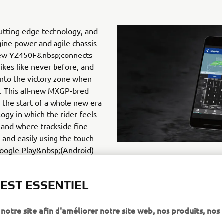
cutting edge technology, and
ine power and agile chassis
ew YZ450F&nbsp;connects
bikes like never before, and
into the victory zone when
t. This all-new MXGP-bred
 the start of a whole new era
ogy in which the rider feels
 and where trackside fine-
 and easily using the touch
Google Play&nbsp;(Android)
 EST ESSENTIEL
notre site afin d'améliorer notre site web, nos produits, nos 