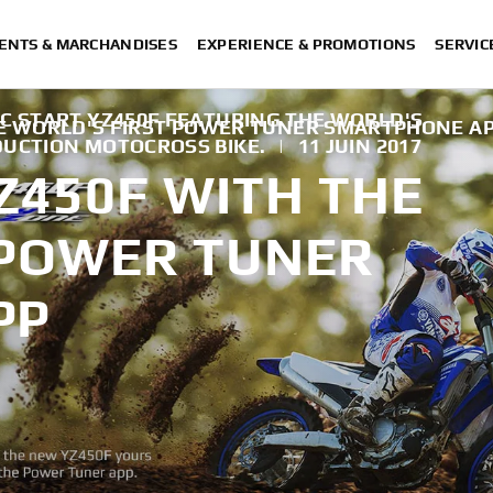
ENTS & MARCHANDISES
EXPERIENCE & PROMOTIONS
SERVIC
C START YZ450F FEATURING THE WORLD'S
HE WORLD'S FIRST POWER TUNER SMARTPHONE A
DUCTION MOTOCROSS BIKE.
|
11 JUIN 2017
Z450F WITH THE
 POWER TUNER
PP