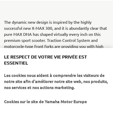
The dynamic new design is inspired by the highly
successful new X-MAX 300, and it is abundantly clear that
pure MAX DNA has shaped virtually every inch on this
premium sport scooter. Traction Control System and
motorcycle-type front forks are providing you with high
levels of control in slippery conditions – while features like
LE RESPECT DE VOTRE VIE PRIVÉE EST
the Smart Key ignition, parking brake, huge underseat
ESSENTIEL
storage and LED lighting are making the X-MAX 400 the
smarter choice.
Les cookies nous aident à comprendre les visiteurs de
New X-MAX 400!
notre site afin d'améliorer notre site web, nos produits,
And its unique combination of a lightweight and compact
nos services et nos actions marketing.
body together with a powerful 400cc engine and
sophisticated rider-assist technology ensures the X-MAX
Cookies sur le site de Yamaha Motor Europe
400 is bringing an ideal balance of style, performance and
functionality to the sport scooter segment.