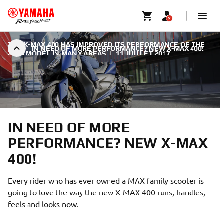
THE X-MAX 400 HAS IMPROVED ITS PERFORMANCE OF THE
IN NEED OF MORE PERFORMANCE? NEW X-MAX 400!
2018 MODEL IN MANY AREAS
|
11 JUILLET 2017
IN NEED OF MORE
PERFORMANCE? NEW X-MAX
400!
Every rider who has ever owned a MAX family scooter is
going to love the way the new X-MAX 400 runs, handles,
feels and looks now.