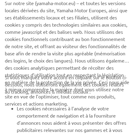
Sur notre site (yamaha-motor.eu) – et toutes les versions
Monday to Friday there's no better way to get into the
locales dérivées du site, Yamaha Motor Europes, ainsi que
city. And when it's time to relax, the X-MAX 400's high
ses établissements locaux et ses filiales, utilisent des
comfort combined with strong engine and chassis
cookies y compris des technologies similaires aux cookies,
performance enable you to make the very most of your
comme javascript et des balises web. Nous utilisons des
precious leisure time.
cookies fonctionnels contribuant au bon fonctionnement
de notre site, et offrant au visiteur des fonctionnalités de
base afin de rendre la visite plus agréable (mémorisation
des logins, le choix des langues). Nous utilisons également
des cookies analytiques permettant de récolter des
statistiques d’utilisation tout en respectant la législation
Si vous marquez votre accord en cliquant sur le bouton ci-
CORPORATE
en matière de la protection de la vie privée. Ceci nous aide
dessous, nous utiliserons également des cookies relatifs
à mieux comprendre la manière dont vous utilisez notre
au tracking, annonces & médias sociaux :
site en vue de l’optimiser, tout comme nos produits,
BUSINESS
services et actions marketing.
Les cookies nécessaires à l’analyse de votre
PLUS DE YAMAHA
comportement de navigation et à la fourniture
d’annonces nous aident à vous présenter des offres
publicitaires relevantes sur nos gammes et à vous
SOUTIEN