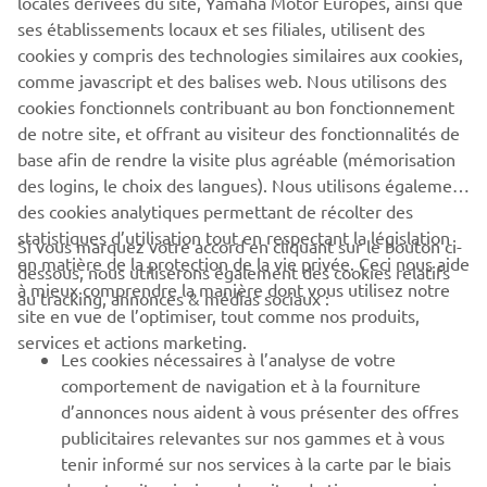
locales dérivées du site, Yamaha Motor Europes, ainsi que
an original and personal trip, just for you.
ses établissements locaux et ses filiales, utilisent des
For more information and to take the first step in finding
cookies y compris des technologies similaires aux cookies,
your dream adventure, visit
destination-yamaha-motor.eu
comme javascript et des balises web. Nous utilisons des
and define your trip!
cookies fonctionnels contribuant au bon fonctionnement
de notre site, et offrant au visiteur des fonctionnalités de
base afin de rendre la visite plus agréable (mémorisation
des logins, le choix des langues). Nous utilisons également
des cookies analytiques permettant de récolter des
statistiques d’utilisation tout en respectant la législation
Si vous marquez votre accord en cliquant sur le bouton ci-
CORPORATE
en matière de la protection de la vie privée. Ceci nous aide
dessous, nous utiliserons également des cookies relatifs
à mieux comprendre la manière dont vous utilisez notre
au tracking, annonces & médias sociaux :
site en vue de l’optimiser, tout comme nos produits,
BUSINESS
services et actions marketing.
Les cookies nécessaires à l’analyse de votre
PLUS DE YAMAHA
comportement de navigation et à la fourniture
d’annonces nous aident à vous présenter des offres
publicitaires relevantes sur nos gammes et à vous
SOUTIEN
tenir informé sur nos services à la carte par le biais