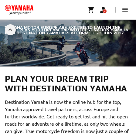
YAMAHA MOTOR EUROPE ARE EXCITED TO LAUNCH THE
PLAN YOUR DREAM TRIP WITH DESTINATION YAMAHA
NEW DESTINATION YAMAHA PLATFORM.
|
21 JUIN 2017
PLAN YOUR DREAM TRIP
WITH DESTINATION YAMAHA
Destination Yamaha is now the online hub for the top,
Yamaha approved travel partners, across Europe and
further worldwide. Get ready to get lost and hit the open
roads for an adventure of a lifetime, as only two wheels
can give. True motorcycle freedom is now just a couple of