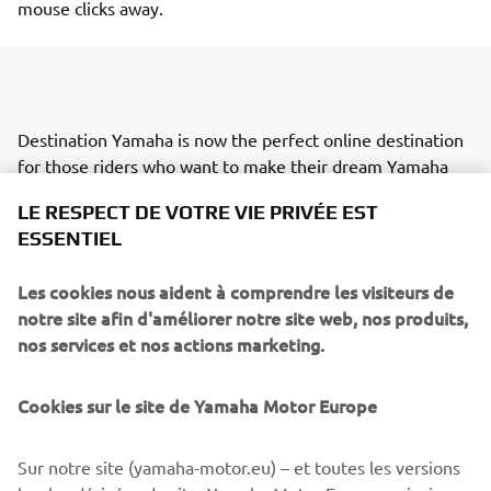
mouse clicks away.
Destination Yamaha is now the perfect online destination
for those riders who want to make their dream Yamaha
trip a reality. The platform contains a simple selection
LE RESPECT DE VOTRE VIE PRIVÉE EST
process, enabling users to narrow their search criteria
ESSENTIEL
depending on style of adventure and geographical
location. The online search will then deliver a set of
Les cookies nous aident à comprendre les visiteurs de
adventure partners that specialise in making motorcycle
notre site afin d'améliorer notre site web, nos produits,
travel dreams come true, with nearly 100 different travel
nos services et nos actions marketing.
options between them.
Whilst every rider shares the same feelings and emotions
Cookies sur le site de Yamaha Motor Europe
of freedom when riding a motorcycle, not every rider
wants to experience the same adventure. Because of this,
Sur notre site (yamaha-motor.eu) – et toutes les versions
Destination Yamaha can make getting lost on a motorbike