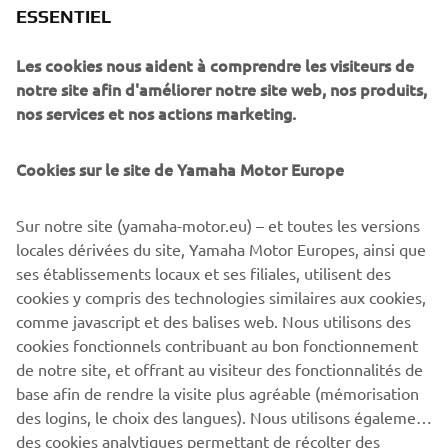
ESSENTIEL
Prior to the opening of the prestigious EICMA motorcycle show in Italy,
the company introduced many revolutionary new models, proving
Les cookies nous aident à comprendre les visiteurs de
themselves as true “Pioneers of Emotion”. Next to showing a range of
notre site afin d'améliorer notre site web, nos produits,
nos services et nos actions marketing.
new models in its key segments, Yamaha also unveiled the highly
acclaimed NIKEN – an innovative 3-wheel motorcycle, especially for
those customers who want to Ride the Revolution.
Cookies sur le site de Yamaha Motor Europe
Whether you were there to witness the beginning of an exciting new
Sur notre site (yamaha-motor.eu) – et toutes les versions
era for Yamaha’s product range and want to relive the moment, or you
locales dérivées du site, Yamaha Motor Europes, ainsi que
missed it and would like to catch up – head over to our media website
ses établissements locaux et ses filiales, utilisent des
where a selection of images from yesterday’s evening Press Première
cookies y compris des technologies similaires aux cookies,
can be found:
https://media.yamaha-
comme javascript et des balises web. Nous utilisons des
motor.eu/Media/EVENTS/Events_Exhibitions/EICMA
cookies fonctionnels contribuant au bon fonctionnement
de notre site, et offrant au visiteur des fonctionnalités de
base afin de rendre la visite plus agréable (mémorisation
des logins, le choix des langues). Nous utilisons également
des cookies analytiques permettant de récolter des