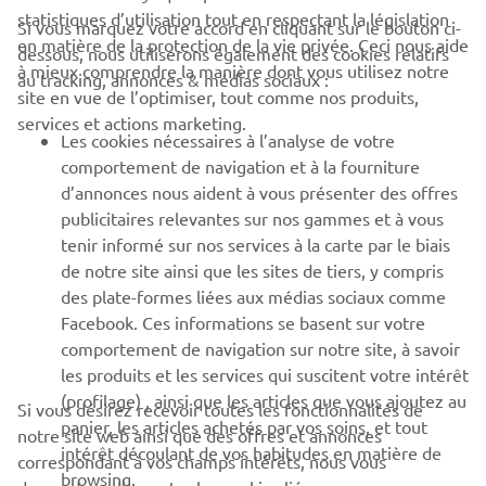
statistiques d’utilisation tout en respectant la législation
Si vous marquez votre accord en cliquant sur le bouton ci-
CORPORATE
en matière de la protection de la vie privée. Ceci nous aide
dessous, nous utiliserons également des cookies relatifs
à mieux comprendre la manière dont vous utilisez notre
au tracking, annonces & médias sociaux :
site en vue de l’optimiser, tout comme nos produits,
BUSINESS
services et actions marketing.
Les cookies nécessaires à l’analyse de votre
PLUS DE YAMAHA
comportement de navigation et à la fourniture
d’annonces nous aident à vous présenter des offres
publicitaires relevantes sur nos gammes et à vous
SOUTIEN
tenir informé sur nos services à la carte par le biais
de notre site ainsi que les sites de tiers, y compris
des plate-formes liées aux médias sociaux comme
BULLETIN
Facebook. Ces informations se basent sur votre
comportement de navigation sur notre site, à savoir
Soyez le premier à connaître les dernières offres, les événements
spéciaux, les nouveautés et bien plus encore
les produits et les services qui suscitent votre intérêt
(profilage) , ainsi que les articles que vous ajoutez au
Si vous désirez recevoir toutes les fonctionnalités de
panier, les articles achetés par vos soins, et tout
notre site web ainsi que des offres et annonces
intérêt découlant de vos habitudes en matière de
correspondant à vos champs intérêts, nous vous
browsing.
S'ABONNER