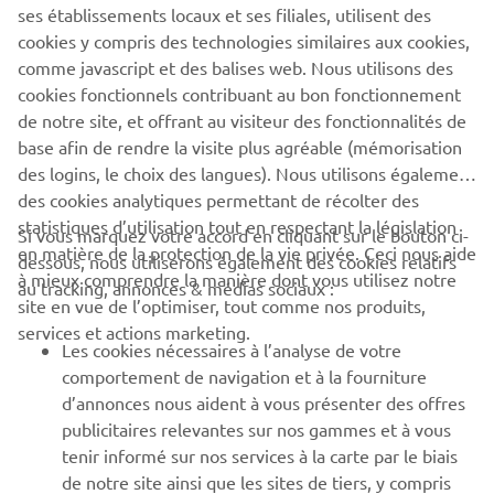
ses établissements locaux et ses filiales, utilisent des
Venez tester votre future moto!
cookies y compris des technologies similaires aux cookies,
comme javascript et des balises web. Nous utilisons des
Comment? Retrouvez toutes les informations ici!
cookies fonctionnels contribuant au bon fonctionnement
de notre site, et offrant au visiteur des fonctionnalités de
base afin de rendre la visite plus agréable (mémorisation
des logins, le choix des langues). Nous utilisons également
des cookies analytiques permettant de récolter des
statistiques d’utilisation tout en respectant la législation
Si vous marquez votre accord en cliquant sur le bouton ci-
CORPORATE
en matière de la protection de la vie privée. Ceci nous aide
dessous, nous utiliserons également des cookies relatifs
à mieux comprendre la manière dont vous utilisez notre
au tracking, annonces & médias sociaux :
BUSINESS
site en vue de l’optimiser, tout comme nos produits,
services et actions marketing.
Les cookies nécessaires à l’analyse de votre
PLUS DE YAMAHA
comportement de navigation et à la fourniture
d’annonces nous aident à vous présenter des offres
SOUTIEN
publicitaires relevantes sur nos gammes et à vous
tenir informé sur nos services à la carte par le biais
de notre site ainsi que les sites de tiers, y compris