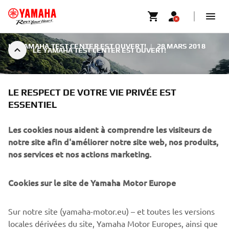
LE YAMAHA TEST CENTER EST OUVERT!
|
28 MARS 2018
LE YAMAHA TEST CENTER EST OUVERT!
LE RESPECT DE VOTRE VIE PRIVÉE EST
ESSENTIEL
Les cookies nous aident à comprendre les visiteurs de
LE YAMAHA TEST CENTER
notre site afin d'améliorer notre site web, nos produits,
EST OUVERT!
nos services et nos actions marketing.
Le Yamaha Test Center ouvre ses portes le mardi 3 avril
Cookies sur le site de Yamaha Motor Europe
2018!
Sur notre site (yamaha-motor.eu) – et toutes les versions
locales dérivées du site, Yamaha Motor Europes, ainsi que