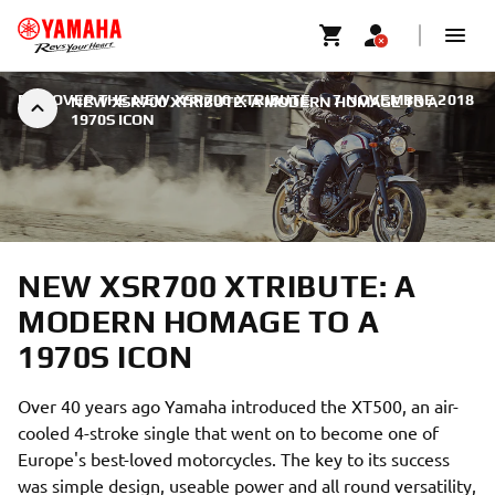
DISCOVER THE NEW XSR700 XTRIBUTE
|
7 NOVEMBRE 2018
NEW XSR700 XTRIBUTE: A MODERN HOMAGE TO A
1970S ICON
NEW XSR700 XTRIBUTE: A
MODERN HOMAGE TO A
1970S ICON
Over 40 years ago Yamaha introduced the XT500, an air-
cooled 4-stroke single that went on to become one of
Europe's best-loved motorcycles. The key to its success
was simple design, useable power and all round versatility,