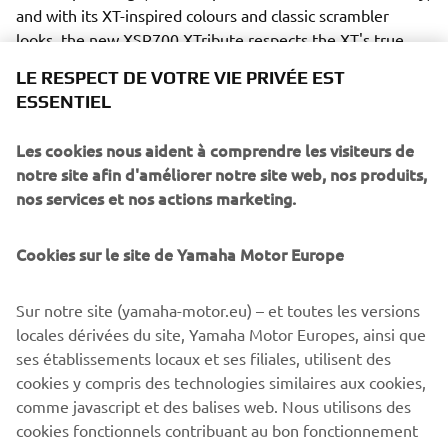
and with its XT-inspired colours and classic scrambler
looks, the new XSR700 XTribute respects the XT's true
character and pays homage to this iconic bike.
LE RESPECT DE VOTRE VIE PRIVÉE EST
ESSENTIEL
Les cookies nous aident à comprendre les visiteurs de
notre site afin d'améliorer notre site web, nos produits,
This special combination of timeless good looks and
nos services et nos actions marketing.
modern technology perfectly illustrates the tru spirit of
the Faster Sons philosophy, and with its unique
Cookies sur le site de Yamaha Motor Europe
specification the XSR700 XTribute gives a new generation
of riders the chance to celebrate the past, while at the
same time benefitting from the very latest technology
Sur notre site (yamaha-motor.eu) – et toutes les versions
and an outstanding riding experience.
locales dérivées du site, Yamaha Motor Europes, ainsi que
ses établissements locaux et ses filiales, utilisent des
cookies y compris des technologies similaires aux cookies,
comme javascript et des balises web. Nous utilisons des
cookies fonctionnels contribuant au bon fonctionnement
XSR700 XTRIBUTE