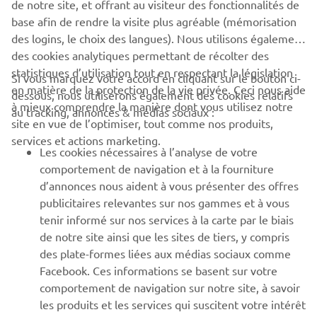
de notre site, et offrant au visiteur des fonctionnalités de
base afin de rendre la visite plus agréable (mémorisation
des logins, le choix des langues). Nous utilisons également
des cookies analytiques permettant de récolter des
statistiques d’utilisation tout en respectant la législation
Si vous marquez votre accord en cliquant sur le bouton ci-
CORPORATE
en matière de la protection de la vie privée. Ceci nous aide
dessous, nous utiliserons également des cookies relatifs
à mieux comprendre la manière dont vous utilisez notre
au tracking, annonces & médias sociaux :
site en vue de l’optimiser, tout comme nos produits,
BUSINESS
services et actions marketing.
Les cookies nécessaires à l’analyse de votre
PLUS DE YAMAHA
comportement de navigation et à la fourniture
d’annonces nous aident à vous présenter des offres
publicitaires relevantes sur nos gammes et à vous
SOUTIEN
tenir informé sur nos services à la carte par le biais
de notre site ainsi que les sites de tiers, y compris
des plate-formes liées aux médias sociaux comme
BULLETIN
Facebook. Ces informations se basent sur votre
comportement de navigation sur notre site, à savoir
Soyez le premier à connaître les dernières offres, les événements
spéciaux, les nouveautés et bien plus encore
les produits et les services qui suscitent votre intérêt