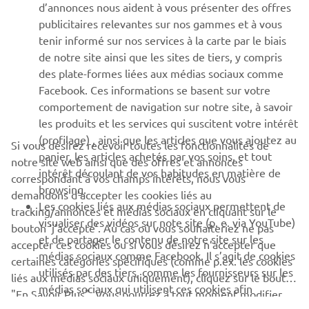
d’annonces nous aident à vous présenter des offres
publicitaires relevantes sur nos gammes et à vous
SOUTIEN
tenir informé sur nos services à la carte par le biais
de notre site ainsi que les sites de tiers, y compris
des plate-formes liées aux médias sociaux comme
BULLETIN
Facebook. Ces informations se basent sur votre
comportement de navigation sur notre site, à savoir
Soyez le premier à connaître les dernières offres, les événements
spéciaux, les nouveautés et bien plus encore
les produits et les services qui suscitent votre intérêt
(profilage) , ainsi que les articles que vous ajoutez au
Si vous désirez recevoir toutes les fonctionnalités de
panier, les articles achetés par vos soins, et tout
notre site web ainsi que des offres et annonces
intérêt découlant de vos habitudes en matière de
correspondant à vos champs intérêts, nous vous
browsing.
S'ABONNER
demandons d’accepter les cookies liés au
Les cookies liés aux médias sociaux permettent de
tracking/annonces et médias sociaux en cliquant sur le
visualiser des vidéos sur note site (p. e. via YouTube)
bouton ‘j’accepte’. Au cas où vous souhaiteriez ne pas
Lisez notre politique de confidentialité pour savoir comment
et de partager le contenu de notre site sur les
nous traitons vos données personnelles :
Politique de
accepter ces cookies ou si vous désirez n’accepter que
médias sociaux comme Facebook. Il s’agit de cookies
Confidentialité
certaines catégories spécifiques (comme p.ex. les cookies
utilisés par des tiers, comme les fournisseurs sur les
liés aux médias sociaux uniquement), cliquez sur le bouton
médias sociaux qui utilisent ces cookies afin
"En Savoir Plus". Vous pourrez à tout moment modifier
Luxemburg (French)
d’analyser votre comportement de navigation sur