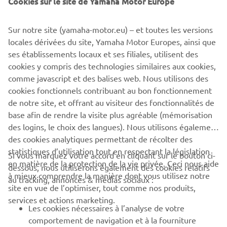
Cookies sur le site de Yamaha Motor Europe
Sur notre site (yamaha-motor.eu) – et toutes les versions
locales dérivées du site, Yamaha Motor Europes, ainsi que
ses établissements locaux et ses filiales, utilisent des
Retrouvez toutes les informations nécessaires ici...
cookies y compris des technologies similaires aux cookies,
Et découvrez vos mensualités pour votre machine
comme javascript et des balises web. Nous utilisons des
préférée ici!
cookies fonctionnels contribuant au bon fonctionnement
de notre site, et offrant au visiteur des fonctionnalités de
base afin de rendre la visite plus agréable (mémorisation
des logins, le choix des langues). Nous utilisons également
des cookies analytiques permettant de récolter des
statistiques d’utilisation tout en respectant la législation
Si vous marquez votre accord en cliquant sur le bouton ci-
CORPORATE
en matière de la protection de la vie privée. Ceci nous aide
dessous, nous utiliserons également des cookies relatifs
à mieux comprendre la manière dont vous utilisez notre
au tracking, annonces & médias sociaux :
site en vue de l’optimiser, tout comme nos produits,
BUSINESS
services et actions marketing.
Les cookies nécessaires à l’analyse de votre
PLUS DE YAMAHA
comportement de navigation et à la fourniture