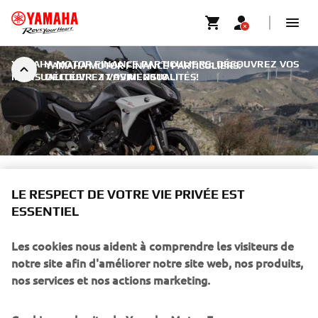
YAMAHA MOTOR FINANCE PARTICULIERS: DÉCOUVREZ VOS
YAMAHA MOTOR FINANCE PARTICULIERS:
MENSUALITÉS!
DÉCOUVREZ VOS MENSUALITÉS!
|
17 AVRIL 2018
YAMAHA MOTOR FINANCE
LE RESPECT DE VOTRE VIE PRIVÉE EST
PARTICULIERS: DÉCOUVREZ
ESSENTIEL
VOS MENSUALITÉS!
Les cookies nous aident à comprendre les visiteurs de
Yamaha Motor Finance offre aux particuliers un
notre site afin d'améliorer notre site web, nos produits,
Financement Classique sur tous les deux ou quatre roues
nos services et nos actions marketing.
à partir de 125cc. ATTENTION, EMPRUNTER DE L'ARGENT
COÛTE AUSSI DE L'ARGENT.