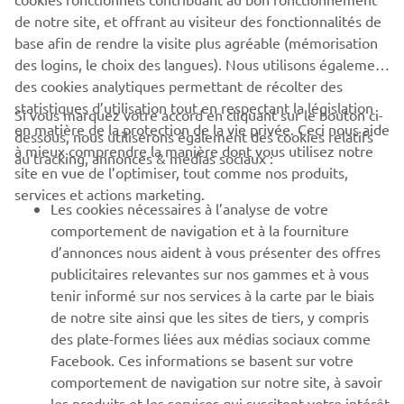
de notre site, et offrant au visiteur des fonctionnalités de
.
base afin de rendre la visite plus agréable (mémorisation
.
des logins, le choix des langues). Nous utilisons également
des cookies analytiques permettant de récolter des
statistiques d’utilisation tout en respectant la législation
Si vous marquez votre accord en cliquant sur le bouton ci-
en matière de la protection de la vie privée. Ceci nous aide
dessous, nous utiliserons également des cookies relatifs
à mieux comprendre la manière dont vous utilisez notre
au tracking, annonces & médias sociaux :
site en vue de l’optimiser, tout comme nos produits,
CORPORATE
services et actions marketing.
Les cookies nécessaires à l’analyse de votre
comportement de navigation et à la fourniture
BUSINESS
d’annonces nous aident à vous présenter des offres
publicitaires relevantes sur nos gammes et à vous
PLUS DE YAMAHA
tenir informé sur nos services à la carte par le biais
de notre site ainsi que les sites de tiers, y compris
des plate-formes liées aux médias sociaux comme
SOUTIEN
Facebook. Ces informations se basent sur votre
comportement de navigation sur notre site, à savoir
les produits et les services qui suscitent votre intérêt