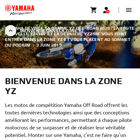
YAMAHA DÉVOILE SA GAMME YZ OFF-ROAD 2020 : LA TOUTE
BIENVENUE DANS LA ZONE YZ
NOUVELLE YZ450F ET LA DERNIÈRE YZ250F VOUS FONT
ENTRER DANS LA ZONE YZ ET VOUS PLACENT AU SOMMET
DU PODIUM
|
3 JUIN 2019
BIENVENUE DANS LA ZONE
YZ
Les motos de compétition Yamaha Off Road offrent les
toutes dernières technologies ainsi que des conceptions
améliorant les performances, permettant à chaque pilote
motocross de se surpasser et de réaliser leur véritable
potentiel. Monter sur une Yamaha, c'est ne faire qu'un