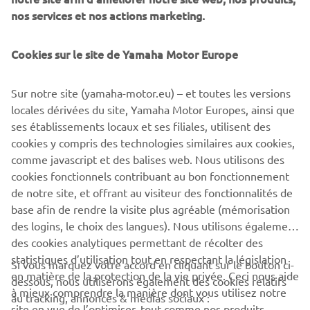
nos services et nos actions marketing.
Cookies sur le site de Yamaha Motor Europe
The NIKEN Tour will be running from April right through
until end of May 2019. To find out where the tour goes,
Sur notre site (yamaha-motor.eu) – et toutes les versions
click below:
locales dérivées du site, Yamaha Motor Europes, ainsi que
ses établissements locaux et ses filiales, utilisent des
cookies y compris des technologies similaires aux cookies,
comme javascript et des balises web. Nous utilisons des
cookies fonctionnels contribuant au bon fonctionnement
FIND OUT MORE
de notre site, et offrant au visiteur des fonctionnalités de
base afin de rendre la visite plus agréable (mémorisation
des logins, le choix des langues). Nous utilisons également
des cookies analytiques permettant de récolter des
statistiques d’utilisation tout en respectant la législation
Si vous marquez votre accord en cliquant sur le bouton ci-
CORPORATE
en matière de la protection de la vie privée. Ceci nous aide
dessous, nous utiliserons également des cookies relatifs
à mieux comprendre la manière dont vous utilisez notre
au tracking, annonces & médias sociaux :
site en vue de l’optimiser, tout comme nos produits,