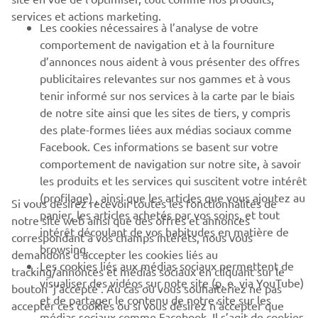
BUSINESS
services et actions marketing.
Les cookies nécessaires à l’analyse de votre
PLUS DE YAMAHA
comportement de navigation et à la fourniture
d’annonces nous aident à vous présenter des offres
publicitaires relevantes sur nos gammes et à vous
SOUTIEN
tenir informé sur nos services à la carte par le biais
de notre site ainsi que les sites de tiers, y compris
des plate-formes liées aux médias sociaux comme
BULLETIN
Facebook. Ces informations se basent sur votre
comportement de navigation sur notre site, à savoir
Soyez le premier à connaître les dernières offres, les événements
spéciaux, les nouveautés et bien plus encore
les produits et les services qui suscitent votre intérêt
(profilage) , ainsi que les articles que vous ajoutez au
Si vous désirez recevoir toutes les fonctionnalités de
panier, les articles achetés par vos soins, et tout
notre site web ainsi que des offres et annonces
intérêt découlant de vos habitudes en matière de
correspondant à vos champs intérêts, nous vous
browsing.
S'ABONNER
demandons d’accepter les cookies liés au
Les cookies liés aux médias sociaux permettent de
tracking/annonces et médias sociaux en cliquant sur le
visualiser des vidéos sur note site (p. e. via YouTube)
bouton ‘j’accepte’. Au cas où vous souhaiteriez ne pas
Lisez notre politique de confidentialité pour savoir comment
et de partager le contenu de notre site sur les
nous traitons vos données personnelles :
Politique de
accepter ces cookies ou si vous désirez n’accepter que
médias sociaux comme Facebook. Il s’agit de cookies
Confidentialité