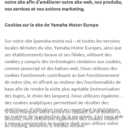
notre site afin d'améliorer notre site web, nos produits,
motorcycle journalist, and then brought to life by a
nos services et nos actions marketing.
customizer.
Cookies sur le site de Yamaha Motor Europe
Sur notre site (yamaha-motor.eu) – et toutes les versions
DISCOVER MORE
locales dérivées du site, Yamaha Motor Europes, ainsi que
ses établissements locaux et ses filiales, utilisent des
cookies y compris des technologies similaires aux cookies,
comme javascript et des balises web. Nous utilisons des
.
cookies fonctionnels contribuant au bon fonctionnement
de notre site, et offrant au visiteur des fonctionnalités de
base afin de rendre la visite plus agréable (mémorisation
des logins, le choix des langues). Nous utilisons également
des cookies analytiques permettant de récolter des
statistiques d’utilisation tout en respectant la législation
Si vous marquez votre accord en cliquant sur le bouton ci-
CORPORATE
en matière de la protection de la vie privée. Ceci nous aide
dessous, nous utiliserons également des cookies relatifs
à mieux comprendre la manière dont vous utilisez notre
au tracking, annonces & médias sociaux :