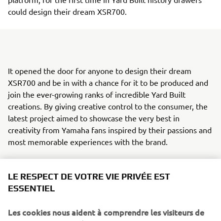
could design their dream XSR700.
It opened the door for anyone to design their dream
XSR700 and be in with a chance for it to be produced and
join the ever-growing ranks of incredible Yard Built
creations. By giving creative control to the consumer, the
latest project aimed to showcase the very best in
creativity from Yamaha fans inspired by their passions and
most memorable experiences with the brand.
Four incredible designs from France, Italy, Portugal and
Spain were selected by an open casting that promoted the
LE RESPECT DE VOTRE VIE PRIVÉE EST
creativity of Back to the Drawing Board and sought to
ESSENTIEL
understand future motorcycle trends. One design from
each participating country was chosen by a jury composed
Les cookies nous aident à comprendre les visiteurs de
of a local Yamaha distributor, a local customizer and a