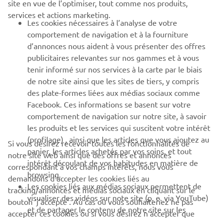
site en vue de l’optimiser, tout comme nos produits,
BUSINESS
services et actions marketing.
Les cookies nécessaires à l’analyse de votre
PLUS DE YAMAHA
comportement de navigation et à la fourniture
d’annonces nous aident à vous présenter des offres
publicitaires relevantes sur nos gammes et à vous
SOUTIEN
tenir informé sur nos services à la carte par le biais
de notre site ainsi que les sites de tiers, y compris
des plate-formes liées aux médias sociaux comme
BULLETIN
Facebook. Ces informations se basent sur votre
comportement de navigation sur notre site, à savoir
Soyez le premier à connaître les dernières offres, les événements
spéciaux, les nouveautés et bien plus encore
les produits et les services qui suscitent votre intérêt
(profilage) , ainsi que les articles que vous ajoutez au
Si vous désirez recevoir toutes les fonctionnalités de
panier, les articles achetés par vos soins, et tout
notre site web ainsi que des offres et annonces
intérêt découlant de vos habitudes en matière de
correspondant à vos champs intérêts, nous vous
browsing.
S'ABONNER
demandons d’accepter les cookies liés au
Les cookies liés aux médias sociaux permettent de
tracking/annonces et médias sociaux en cliquant sur le
visualiser des vidéos sur note site (p. e. via YouTube)
bouton ‘j’accepte’. Au cas où vous souhaiteriez ne pas
Lisez notre politique de confidentialité pour savoir comment
et de partager le contenu de notre site sur les
nous traitons vos données personnelles :
Politique de
accepter ces cookies ou si vous désirez n’accepter que