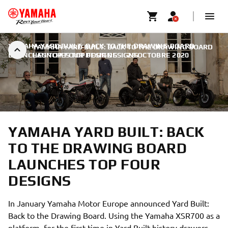
YAMAHA YARD BUILT: BACK TO THE DRAWING BOARD
YAMAHA YARD BUILT: BACK TO THE DRAWING BOARD
LAUNCHES TOP FOUR DESIGNS
LAUNCHES TOP FOUR DESIGNS
|
29 OCTOBRE 2020
YAMAHA YARD BUILT: BACK
TO THE DRAWING BOARD
LAUNCHES TOP FOUR
DESIGNS
In January Yamaha Motor Europe announced Yard Built:
Back to the Drawing Board. Using the Yamaha XSR700 as a
platform, for the first time in Yard Built history drawers