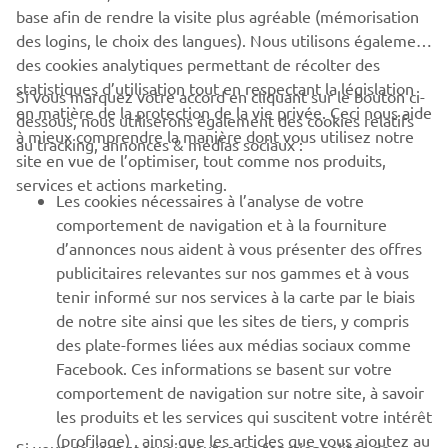
base afin de rendre la visite plus agréable (mémorisation
des logins, le choix des langues). Nous utilisons également
des cookies analytiques permettant de récolter des
statistiques d’utilisation tout en respectant la législation
Si vous marquez votre accord en cliquant sur le bouton ci-
CORPORATE
en matière de la protection de la vie privée. Ceci nous aide
dessous, nous utiliserons également des cookies relatifs
à mieux comprendre la manière dont vous utilisez notre
au tracking, annonces & médias sociaux :
site en vue de l’optimiser, tout comme nos produits,
BUSINESS
services et actions marketing.
Les cookies nécessaires à l’analyse de votre
PLUS DE YAMAHA
comportement de navigation et à la fourniture
d’annonces nous aident à vous présenter des offres
publicitaires relevantes sur nos gammes et à vous
SOUTIEN
tenir informé sur nos services à la carte par le biais
de notre site ainsi que les sites de tiers, y compris
des plate-formes liées aux médias sociaux comme
BULLETIN
Facebook. Ces informations se basent sur votre
comportement de navigation sur notre site, à savoir
Soyez le premier à connaître les dernières offres, les événements
spéciaux, les nouveautés et bien plus encore
les produits et les services qui suscitent votre intérêt
(profilage) , ainsi que les articles que vous ajoutez au
Si vous désirez recevoir toutes les fonctionnalités de