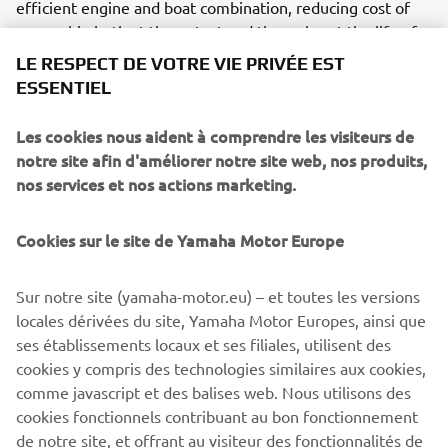
efficient engine and boat combination, reducing cost of
ownership both at the outset and through-out the life of
the vessel. Precision Yamaha engineering has produced
LE RESPECT DE VOTRE VIE PRIVÉE EST
noticeably robust hulls, providing a reassuring strength,
ESSENTIEL
ideal for regular beaching, the all-important work of a
safety boat and ensuring a long lifespan for the craft. The
Les cookies nous aident à comprendre les visiteurs de
aluminium hulls also offer an advantageous rigidity,
notre site afin d'améliorer notre site web, nos produits,
allowing the operator to confidently handle their boat in
nos services et nos actions marketing.
choppier waters and enjoy supreme maneuverability.
Cookies sur le site de Yamaha Motor Europe
Sur notre site (yamaha-motor.eu) – et toutes les versions
DISCOVER THE RANGE
locales dérivées du site, Yamaha Motor Europes, ainsi que
ses établissements locaux et ses filiales, utilisent des
cookies y compris des technologies similaires aux cookies,
comme javascript et des balises web. Nous utilisons des
.
cookies fonctionnels contribuant au bon fonctionnement
de notre site, et offrant au visiteur des fonctionnalités de