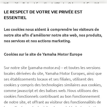
When it’s all about fun, the JetBlaster® has redefined the
LE RESPECT DE VOTRE VIE PRIVÉE EST
Recreation segment. Honed for playful, free spirited
ESSENTIEL
riding and boasting some of our award-winning
engineering and build quality.
Les cookies nous aident à comprendre les visiteurs de
Whether for Cruising, Recreation or Sport each of our
notre site afin d'améliorer notre site web, nos produits,
segments is designed to inspire every rider, whatever
nos services et nos actions marketing.
their passion is, to discover a WaveRunner that fits them
perfectly.
Cookies sur le site de Yamaha Motor Europe
Sur notre site (yamaha-motor.eu) – et toutes les versions
locales dérivées du site, Yamaha Motor Europes, ainsi que
DISCOVER THE WAVERUNNER RANGE
ses établissements locaux et ses filiales, utilisent des
cookies y compris des technologies similaires aux cookies,
comme javascript et des balises web. Nous utilisons des
cookies fonctionnels contribuant au bon fonctionnement
de notre site, et offrant au visiteur des fonctionnalités de
1
/
1
base afin de rendre la visite plus agréable (mémorisation