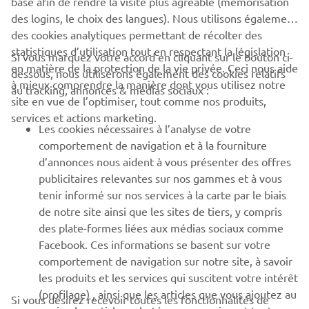
des logins, le choix des langues). Nous utilisons également
des cookies analytiques permettant de récolter des
statistiques d’utilisation tout en respectant la législation
Si vous marquez votre accord en cliquant sur le bouton ci-
CORPORATE
en matière de la protection de la vie privée. Ceci nous aide
dessous, nous utiliserons également des cookies relatifs
à mieux comprendre la manière dont vous utilisez notre
au tracking, annonces & médias sociaux :
BUSINESS
site en vue de l’optimiser, tout comme nos produits,
services et actions marketing.
Les cookies nécessaires à l’analyse de votre
PLUS DE YAMAHA
comportement de navigation et à la fourniture
d’annonces nous aident à vous présenter des offres
SOUTIEN
publicitaires relevantes sur nos gammes et à vous
tenir informé sur nos services à la carte par le biais
de notre site ainsi que les sites de tiers, y compris
BULLETIN
des plate-formes liées aux médias sociaux comme
Facebook. Ces informations se basent sur votre
Soyez le premier à connaître les dernières offres, les événements
comportement de navigation sur notre site, à savoir
spéciaux, les nouveautés et bien plus encore
les produits et les services qui suscitent votre intérêt
(profilage) , ainsi que les articles que vous ajoutez au
Si vous désirez recevoir toutes les fonctionnalités de
panier, les articles achetés par vos soins, et tout
notre site web ainsi que des offres et annonces