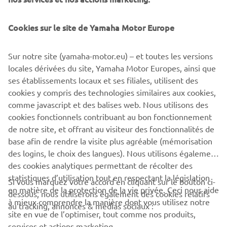
covered in a single installment. This allows course owners
and managers to focus more closely on their operations,
Cookies sur le site de Yamaha Motor Europe
while reducing the accounting and tax burden.
To find out more about Yamaha’s impressive Golf Fleet for
Sur notre site (yamaha-motor.eu) – et toutes les versions
Businesses, view our website.
locales dérivées du site, Yamaha Motor Europes, ainsi que
ses établissements locaux et ses filiales, utilisent des
cookies y compris des technologies similaires aux cookies,
comme javascript et des balises web. Nous utilisons des
cookies fonctionnels contribuant au bon fonctionnement
VIEW THE RANGE
de notre site, et offrant au visiteur des fonctionnalités de
base afin de rendre la visite plus agréable (mémorisation
des logins, le choix des langues). Nous utilisons également
des cookies analytiques permettant de récolter des
statistiques d’utilisation tout en respectant la législation
Si vous marquez votre accord en cliquant sur le bouton ci-
CORPORATE
en matière de la protection de la vie privée. Ceci nous aide
dessous, nous utiliserons également des cookies relatifs
à mieux comprendre la manière dont vous utilisez notre
au tracking, annonces & médias sociaux :
site en vue de l’optimiser, tout comme nos produits,
BUSINESS
services et actions marketing.