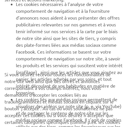
Les cookies nécessaires à l’analyse de votre
PLUS DE YAMAHA
comportement de navigation et à la fourniture
d’annonces nous aident à vous présenter des offres
publicitaires relevantes sur nos gammes et à vous
SOUTIEN
tenir informé sur nos services à la carte par le biais
de notre site ainsi que les sites de tiers, y compris
des plate-formes liées aux médias sociaux comme
BULLETIN
Facebook. Ces informations se basent sur votre
comportement de navigation sur notre site, à savoir
Soyez le premier à connaître les dernières offres, les événements
spéciaux, les nouveautés et bien plus encore
les produits et les services qui suscitent votre intérêt
(profilage) , ainsi que les articles que vous ajoutez au
Si vous désirez recevoir toutes les fonctionnalités de
panier, les articles achetés par vos soins, et tout
notre site web ainsi que des offres et annonces
intérêt découlant de vos habitudes en matière de
correspondant à vos champs intérêts, nous vous
browsing.
S'ABONNER
demandons d’accepter les cookies liés au
Les cookies liés aux médias sociaux permettent de
tracking/annonces et médias sociaux en cliquant sur le
visualiser des vidéos sur note site (p. e. via YouTube)
bouton ‘j’accepte’. Au cas où vous souhaiteriez ne pas
Lisez notre politique de confidentialité pour savoir comment
et de partager le contenu de notre site sur les
nous traitons vos données personnelles :
Politique de
accepter ces cookies ou si vous désirez n’accepter que
médias sociaux comme Facebook. Il s’agit de cookies
Confidentialité
certaines catégories spécifiques (comme p.ex. les cookies
utilisés par des tiers, comme les fournisseurs sur les