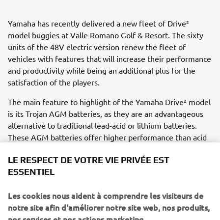
Yamaha has recently delivered a new fleet of Drive²
model buggies at Valle Romano Golf & Resort. The sixty
units of the 48V electric version renew the fleet of
vehicles with features that will increase their performance
and productivity while being an additional plus for the
satisfaction of the players.
The main feature to highlight of the Yamaha Drive² model
is its Trojan AGM batteries, as they are an advantageous
alternative to traditional lead-acid or lithium batteries.
These AGM batteries offer higher performance than acid
batteries, likewise without the need for maintenance,
LE RESPECT DE VOTRE VIE PRIVÉE EST
being a much cheaper alternative to lithium. As if that
ESSENTIEL
were not enough, AGM batteries also offer a five-year
guarantee.
Les cookies nous aident à comprendre les visiteurs de
With Yamaha’s YOU Pro Renting, business customers find
notre site afin d'améliorer notre site web, nos produits,
all their needs, including service and full risk insurance,
nos services et nos actions marketing.