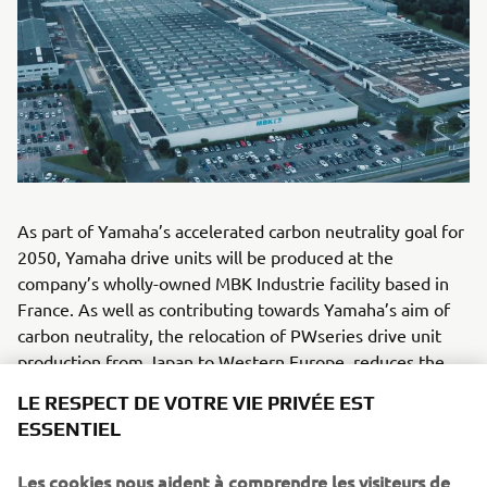
As part of Yamaha’s accelerated carbon neutrality goal for
2050, Yamaha drive units will be produced at the
company’s wholly-owned MBK Industrie facility based in
France. As well as contributing towards Yamaha’s aim of
carbon neutrality, the relocation of PWseries drive unit
production from Japan to Western Europe, reduces the
need for expensive and recently unreliable logistics
LE RESPECT DE VOTRE VIE PRIVÉE EST
operations and offers many additional benefits to bicycle
ESSENTIEL
manufacturers: lead times substantially reduced,
enhanced flexibility in deliveries, external supply chain
Les cookies nous aident à comprendre les visiteurs de