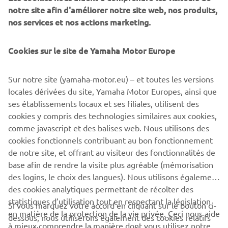
shocks – such as port congestion – eliminated, optimized
notre site afin d'améliorer notre site web, nos produits,
packing for inland EU logistics and waste reduction. MBK
nos services et nos actions marketing.
Industrie’s St Quentin factory currently manufactures over
80,000 Yamaha motorcycles, scooters and recreational
Cookies sur le site de Yamaha Motor Europe
vehicles each year. With ISO 14001, for environment
protection, and ISO 9001, for quality enhancement,
certifications – MBK Industrie is ready to offer the highest
Sur notre site (yamaha-motor.eu) – et toutes les versions
levels of service to our EU customers.
locales dérivées du site, Yamaha Motor Europes, ainsi que
ses établissements locaux et ses filiales, utilisent des
cookies y compris des technologies similaires aux cookies,
comme javascript et des balises web. Nous utilisons des
cookies fonctionnels contribuant au bon fonctionnement
DISCOVER THE NEW PWSERIES S2 AND DISPLAY B
de notre site, et offrant au visiteur des fonctionnalités de
base afin de rendre la visite plus agréable (mémorisation
des logins, le choix des langues). Nous utilisons également
des cookies analytiques permettant de récolter des
statistiques d’utilisation tout en respectant la législation
Si vous marquez votre accord en cliquant sur le bouton ci-
CORPORATE
en matière de la protection de la vie privée. Ceci nous aide
dessous, nous utiliserons également des cookies relatifs
à mieux comprendre la manière dont vous utilisez notre