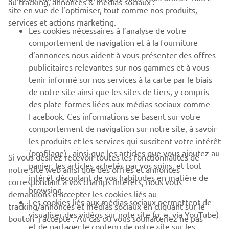
au tracking, annonces & médias sociaux :
site en vue de l’optimiser, tout comme nos produits,
BUSINESS
services et actions marketing.
Les cookies nécessaires à l’analyse de votre
PLUS DE YAMAHA
comportement de navigation et à la fourniture
d’annonces nous aident à vous présenter des offres
publicitaires relevantes sur nos gammes et à vous
SOUTIEN
tenir informé sur nos services à la carte par le biais
de notre site ainsi que les sites de tiers, y compris
des plate-formes liées aux médias sociaux comme
BULLETIN
Facebook. Ces informations se basent sur votre
comportement de navigation sur notre site, à savoir
Soyez le premier à connaître les dernières offres, les événements
spéciaux, les nouveautés et bien plus encore
les produits et les services qui suscitent votre intérêt
(profilage) , ainsi que les articles que vous ajoutez au
Si vous désirez recevoir toutes les fonctionnalités de
panier, les articles achetés par vos soins, et tout
notre site web ainsi que des offres et annonces
intérêt découlant de vos habitudes en matière de
correspondant à vos champs intérêts, nous vous
browsing.
S'ABONNER
demandons d’accepter les cookies liés au
Les cookies liés aux médias sociaux permettent de
tracking/annonces et médias sociaux en cliquant sur le
visualiser des vidéos sur note site (p. e. via YouTube)
bouton ‘j’accepte’. Au cas où vous souhaiteriez ne pas
Lisez notre politique de confidentialité pour savoir comment
et de partager le contenu de notre site sur les
nous traitons vos données personnelles :
Politique de