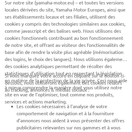
Sur notre site (yamaha-motor.eu) – et toutes les versions
locales dérivées du site, Yamaha Motor Europes, ainsi que
ses établissements locaux et ses filiales, utilisent des
here
cookies y compris des technologies similaires aux cookies,
Watch the test flight video
comme javascript et des balises web. Nous utilisons des
En savoir plus
cookies fonctionnels contribuant au bon fonctionnement
de notre site, et offrant au visiteur des fonctionnalités de
base afin de rendre la visite plus agréable (mémorisation
des logins, le choix des langues). Nous utilisons également
des cookies analytiques permettant de récolter des
statistiques d’utilisation tout en respectant la législation
Si vous marquez votre accord en cliquant sur le bouton ci-
CORPORATE
en matière de la protection de la vie privée. Ceci nous aide
dessous, nous utiliserons également des cookies relatifs
à mieux comprendre la manière dont vous utilisez notre
au tracking, annonces & médias sociaux :
site en vue de l’optimiser, tout comme nos produits,
BUSINESS
services et actions marketing.
Les cookies nécessaires à l’analyse de votre
PLUS DE YAMAHA
comportement de navigation et à la fourniture
d’annonces nous aident à vous présenter des offres
publicitaires relevantes sur nos gammes et à vous
SOUTIEN