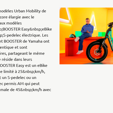
modèles Urban Mobility de
ore élargie avec le
aux modèles
bsp;BOOSTER Easy&nbsp;eBike
S-pedelec électrique. Les
et BOOSTER de Yamaha ont
entique et sont
ires, partageant le même
e réside dans leurs
BOOSTER Easy est un eBike
ge limité à 25&nbsp;km/h,
t un S-pedelec ou un
ec permis AM qui peut
ximale de 45&nbsp;km/h avec