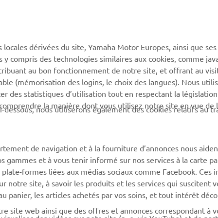
PLUS DE YAMAHA
SOUTIEN
s locales dérivées du site, Yamaha Motor Europes, ainsi que ses
MyYamaha
Catalogue des pièces
ies y compris des technologies similaires aux cookies, comme java
Yamaha Music
Réserver un entretien
tribuant au bon fonctionnement de notre site, et offrant au visi
éable (mémorisation des logins, le choix des langues). Nous utili
Yamaha Racing
Réseau Yamaha
 des statistiques d’utilisation tout en respectant la législatio
Yamaha Motor Global
Gestion des déchets de
 comprendre la manière dont vous utilisez notre site en vue de l
i-dessous, nous utiliserons également des cookies relatifs au tr
batteries
Applications mobiles
rtement de navigation et à la fourniture d’annonces nous aiden
os gammes et à vous tenir informé sur nos services à la carte par
 des plate-formes liées aux médias sociaux comme Facebook. Ces 
notre site, à savoir les produits et les services qui suscitent v
 au panier, les articles achetés par vos soins, et tout intérêt déc
otre site web ainsi que des offres et annonces correspondant à 
isualiser des vidéos sur note site (p. e. via YouTube) et de par