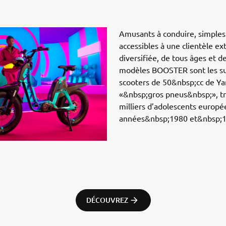
Amusants à conduire, simples 
accessibles à une clientèle e
diversifiée, de tous âges et d
modèles BOOSTER sont les suc
scooters de 50&nbsp;cc de Y
«&nbsp;gros pneus&nbsp;», tr
milliers d’adolescents europé
années&nbsp;1980 et&nbsp;1
DÉCOUVREZ