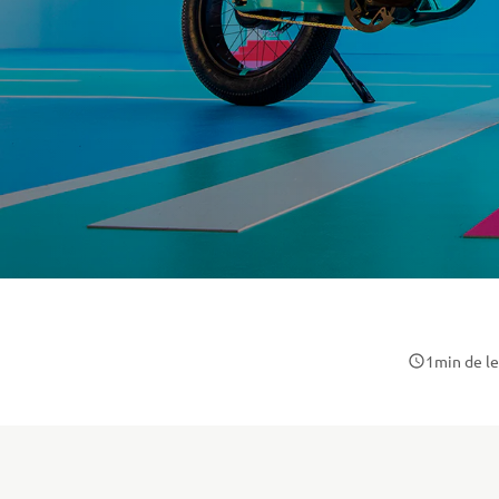
1
min de l