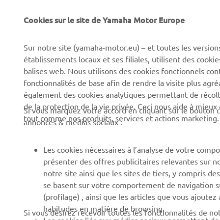
Cookies sur le site de Yamaha Motor Europe
CORPORATE
BUSINESS
Sur notre site (yamaha-motor.eu) – et toutes les version
Découvrez Yamaha
Systèmes pour vélos
établissements locaux et ses filiales, utilisent des cook
électriques (VAE) Yamaha
News
balises web. Nous utilisons des cookies fonctionnels con
Autorités
fonctionnalités de base afin de rendre la visite plus agr
Événements
également des cookies analytiques permettant de récolter
Terrains de golf
Press
de la protection de la vie privée. Ceci nous aide à mieux
Si vous marquez votre accord en cliquant sur le bouton c
Premiers intervenants
tout comme nos produits, services et actions marketing.
Yamaha Motor e-brochures
annonces & médias sociaux :
et tarifs
Écoles de conduite
Travailler chez Yamaha
Robotics
Les cookies nécessaires à l’analyse de votre compo
présenter des offres publicitaires relevantes sur n
Devenir revendeur
Partenariats
notre site ainsi que les sites de tiers, y compris
Canal d'alerte
Informations techniques
se basent sur votre comportement de navigation sur 
pour les réparateurs
(profilage) , ainsi que les articles que vous ajoutez
indépendants
habitudes en matière de browsing.
Si vous désirez recevoir toutes les fonctionnalités de n
Les cookies liés aux médias sociaux permettent de v