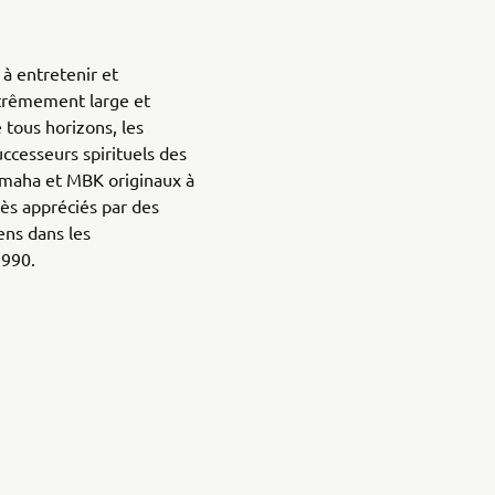
à entretenir et
xtrêmement large et
e tous horizons, les
cesseurs spirituels des
amaha et MBK originaux à
ès appréciés par des
ens dans les
990.