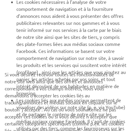
Les cookies nécessaires à l’analyse de votre
PLUS DE YAMAHA
comportement de navigation et à la fourniture
d’annonces nous aident à vous présenter des offres
publicitaires relevantes sur nos gammes et à vous
SOUTIEN
tenir informé sur nos services à la carte par le biais
de notre site ainsi que les sites de tiers, y compris
des plate-formes liées aux médias sociaux comme
BULLETIN
Facebook. Ces informations se basent sur votre
comportement de navigation sur notre site, à savoir
Soyez le premier à connaître les dernières offres, les événements
spéciaux, les nouveautés et bien plus encore
les produits et les services qui suscitent votre intérêt
(profilage) , ainsi que les articles que vous ajoutez au
Si vous désirez recevoir toutes les fonctionnalités de
panier, les articles achetés par vos soins, et tout
notre site web ainsi que des offres et annonces
intérêt découlant de vos habitudes en matière de
correspondant à vos champs intérêts, nous vous
browsing.
S'ABONNER
demandons d’accepter les cookies liés au
Les cookies liés aux médias sociaux permettent de
tracking/annonces et médias sociaux en cliquant sur le
visualiser des vidéos sur note site (p. e. via YouTube)
bouton ‘j’accepte’. Au cas où vous souhaiteriez ne pas
Lisez notre politique de confidentialité pour savoir comment
et de partager le contenu de notre site sur les
nous traitons vos données personnelles :
Politique de
accepter ces cookies ou si vous désirez n’accepter que
médias sociaux comme Facebook. Il s’agit de cookies
Confidentialité
certaines catégories spécifiques (comme p.ex. les cookies
utilisés par des tiers, comme les fournisseurs sur les
liés aux médias sociaux uniquement), cliquez sur le bouton