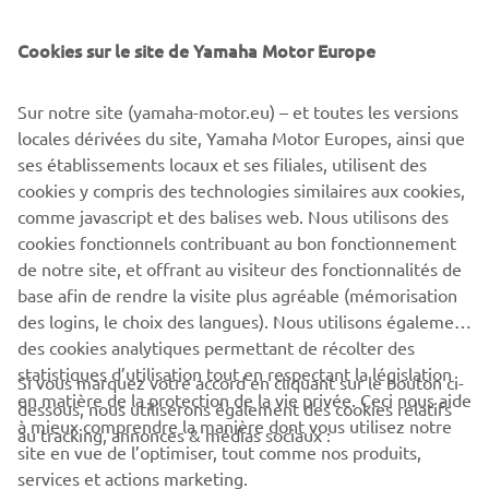
Cookies sur le site de Yamaha Motor Europe
Sur notre site (yamaha-motor.eu) – et toutes les versions
locales dérivées du site, Yamaha Motor Europes, ainsi que
ses établissements locaux et ses filiales, utilisent des
cookies y compris des technologies similaires aux cookies,
comme javascript et des balises web. Nous utilisons des
cookies fonctionnels contribuant au bon fonctionnement
de notre site, et offrant au visiteur des fonctionnalités de
base afin de rendre la visite plus agréable (mémorisation
des logins, le choix des langues). Nous utilisons également
des cookies analytiques permettant de récolter des
statistiques d’utilisation tout en respectant la législation
Si vous marquez votre accord en cliquant sur le bouton ci-
CORPORATE
en matière de la protection de la vie privée. Ceci nous aide
dessous, nous utiliserons également des cookies relatifs
à mieux comprendre la manière dont vous utilisez notre
au tracking, annonces & médias sociaux :
site en vue de l’optimiser, tout comme nos produits,
BUSINESS
services et actions marketing.