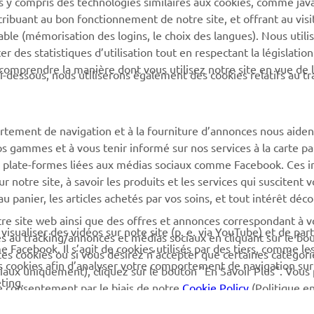
tribuant au bon fonctionnement de notre site, et offrant au visi
éable (mémorisation des logins, le choix des langues). Nous utili
MyYamaha
Catalogue des pièces
 des statistiques d’utilisation tout en respectant la législatio
 comprendre la manière dont vous utilisez notre site en vue de l
Yamaha Music
Réserver un entretien
i-dessous, nous utiliserons également des cookies relatifs au tr
Yamaha Racing
Réseau Yamaha
Yamaha Motor Global
Gestion des déchets de
rtement de navigation et à la fourniture d’annonces nous aiden
batteries
Applications mobiles
os gammes et à vous tenir informé sur nos services à la carte par
 des plate-formes liées aux médias sociaux comme Facebook. Ces 
notre site, à savoir les produits et les services qui suscitent v
 au panier, les articles achetés par vos soins, et tout intérêt déc
otre site web ainsi que des offres et annonces correspondant à 
isualiser des vidéos sur note site (p. e. via YouTube) et de par
és au tracking/annonces et médias sociaux en cliquant sur le bo
Facebook. Il s’agit de cookies utilisés par des tiers, comme le
ces cookies ou si vous désirez n’accepter que certaines catégori
es cookies afin d’analyser votre comportement de navigation sur
iaux uniquement), cliquez sur le bouton "En Savoir Plus". Vous
ting.
e consentement par le biais de notre
Cookie Policy
(Politique e
de cette politique afin d’apprendre plus sur les cookies que no