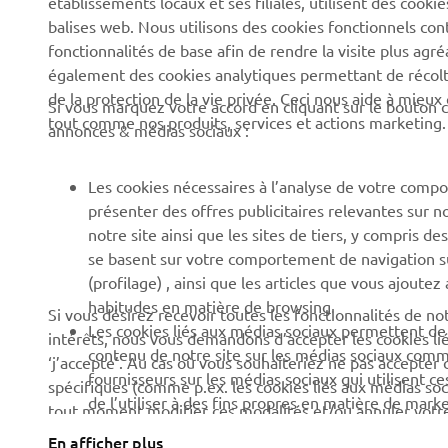
balises web. Nous utilisons des cookies fonctionnels con
fonctionnalités de base afin de rendre la visite plus agr
Découvrez Yamaha
Systèmes pour vélos
également des cookies analytiques permettant de récolter
électriques (VAE) Yamaha
de la protection de la vie privée. Ceci nous aide à mieux
News
Si vous marquez votre accord en cliquant sur le bouton c
tout comme nos produits, services et actions marketing.
Autorités
annonces & médias sociaux :
Événements
Terrains de golf
Press
Les cookies nécessaires à l’analyse de votre compo
Premiers intervenants
Yamaha Motor e-brochures
présenter des offres publicitaires relevantes sur n
et tarifs
Écoles de conduite
notre site ainsi que les sites de tiers, y compris
se basent sur votre comportement de navigation sur 
Travailler chez Yamaha
Robotics
(profilage) , ainsi que les articles que vous ajoutez
Devenir revendeur
Partenariats
habitudes en matière de browsing.
Si vous désirez recevoir toutes les fonctionnalités de n
Les cookies liés aux médias sociaux permettent de v
intérêts, nous vous demandons d’accepter les cookies li
Canal d'alerte
Informations techniques
contenu de notre site sur les médias sociaux comme 
‘j’accepte’. Au cas où vous souhaiteriez ne pas accepter 
pour les réparateurs
fournisseurs sur les médias sociaux qui utilisent c
spécifiques (comme p.ex. les cookies liés aux médias soc
indépendants
de l’utiliser à des fins propres en matière de marke
tout moment modifier ces modalités et/ou annuler votr
Yamalube Safety Data
d’acceptation de cookies). Veuillez prendre connaissance 
En afficher plus
Sheets