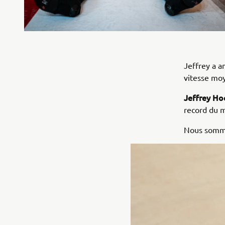
Jeffrey a a
vitesse moy
Jeffrey Ho
record du m
Nous somme