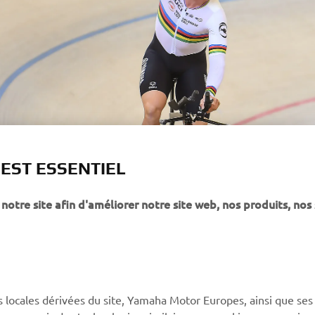
 EST ESSENTIEL
notre site afin d'améliorer notre site web, nos produits, nos 
s locales dérivées du site, Yamaha Motor Europes, ainsi que ses
ies y compris des technologies similaires aux cookies, comme java
PLUS DE YAMAHA
SOUTIEN