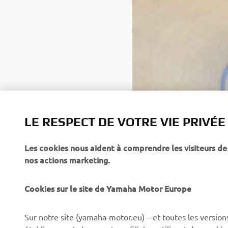
LE RESPECT DE VOTRE VIE PRIVÉE
Les cookies nous aident à comprendre les visiteurs de 
nos actions marketing.
Cookies sur le site de Yamaha Motor Europe
Sur notre site (yamaha-motor.eu) – et toutes les version
établissements locaux et ses filiales, utilisent des cook
CORPORATE
BUSINESS