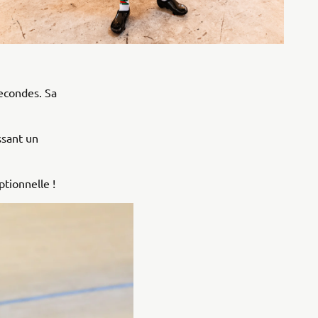
secondes. Sa
ssant un
tionnelle !