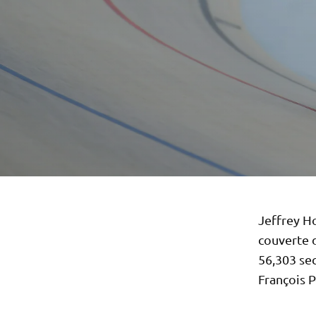
Jeffrey Ho
couverte d
56,303 se
François P