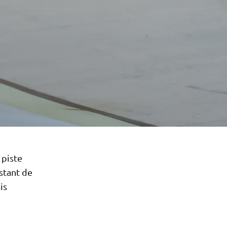
 piste
istant de
is