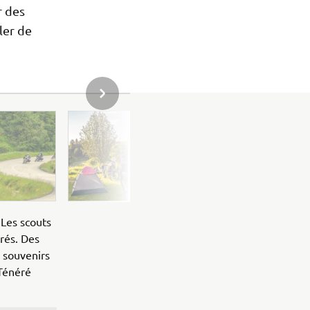
r des
ler de
ARTICLE SUIVANT DE LA GALERIE
 Les scouts
rés. Des
s souvenirs
 Ténéré