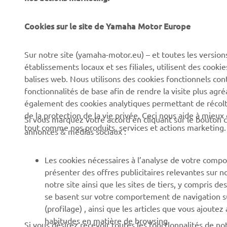
Cookies sur le site de Yamaha Motor Europe
CORPORATE
BUSINESS
Sur notre site (yamaha-motor.eu) – et toutes les version
Découvrez Yamaha
Systèmes pour vélos
établissements locaux et ses filiales, utilisent des cook
électriques (VAE) Yamaha
News
balises web. Nous utilisons des cookies fonctionnels con
Autorités
fonctionnalités de base afin de rendre la visite plus agr
Événements
également des cookies analytiques permettant de récolter
Terrains de golf
Press
de la protection de la vie privée. Ceci nous aide à mieux
Si vous marquez votre accord en cliquant sur le bouton c
Premiers intervenants
tout comme nos produits, services et actions marketing.
Yamaha Motor e-brochures
annonces & médias sociaux :
et tarifs
Écoles de conduite
Travailler chez Yamaha
Robotics
Les cookies nécessaires à l’analyse de votre compo
présenter des offres publicitaires relevantes sur n
Devenir revendeur
Partenariats
notre site ainsi que les sites de tiers, y compris
Canal d'alerte
Informations techniques
se basent sur votre comportement de navigation sur 
pour les réparateurs
(profilage) , ainsi que les articles que vous ajoutez
indépendants
habitudes en matière de browsing.
Si vous désirez recevoir toutes les fonctionnalités de n