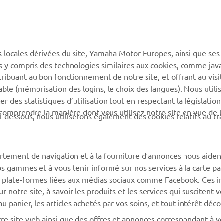
PLUS DE YAMAHA
SOUTIEN
s locales dérivées du site, Yamaha Motor Europes, ainsi que ses
MyYamaha
Catalogue des pièces
ies y compris des technologies similaires aux cookies, comme java
Yamaha Music
Réserver un entretien
tribuant au bon fonctionnement de notre site, et offrant au visi
éable (mémorisation des logins, le choix des langues). Nous utili
Yamaha Racing
Réseau Yamaha
 des statistiques d’utilisation tout en respectant la législatio
Yamaha Motor Global
Gestion des déchets de
 comprendre la manière dont vous utilisez notre site en vue de l
i-dessous, nous utiliserons également des cookies relatifs au tr
batteries
Applications mobiles
rtement de navigation et à la fourniture d’annonces nous aiden
os gammes et à vous tenir informé sur nos services à la carte par
 des plate-formes liées aux médias sociaux comme Facebook. Ces 
notre site, à savoir les produits et les services qui suscitent v
 au panier, les articles achetés par vos soins, et tout intérêt déc
otre site web ainsi que des offres et annonces correspondant à 