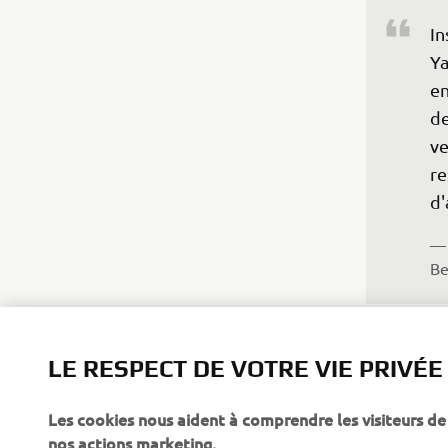
In
Ya
en
de
ve
re
d'
— 
Be
LE RESPECT DE VOTRE VIE PRIVÉE
Les cookies nous aident à comprendre les visiteurs de 
nos actions marketing.