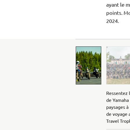
ayant le 
points. M
2024.
Ressentez l
de Yamaha M
paysages à 
de voyage a
Travel Trop