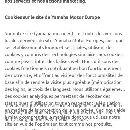
nos services et nos actions marketing.
Cookies sur le site de Yamaha Motor Europe
Sur notre site (yamaha-motor.eu) – et toutes les versions
locales dérivées du site, Yamaha Motor Europes, ainsi que
ses établissements locaux et ses filiales, utilisent des
cookies y compris des technologies similaires aux cookies,
comme javascript et des balises web. Nous utilisons des
cookies fonctionnels contribuant au bon fonctionnement
de notre site, et offrant au visiteur des fonctionnalités de
base afin de rendre la visite plus agréable (mémorisation
des logins, le choix des langues). Nous utilisons également
des cookies analytiques permettant de récolter des
statistiques d’utilisation tout en respectant la législation
Si vous marquez votre accord en cliquant sur le bouton ci-
CORPORATE
en matière de la protection de la vie privée. Ceci nous aide
dessous, nous utiliserons également des cookies relatifs
à mieux comprendre la manière dont vous utilisez notre
au tracking, annonces & médias sociaux :
site en vue de l’optimiser, tout comme nos produits,
BUSINESS