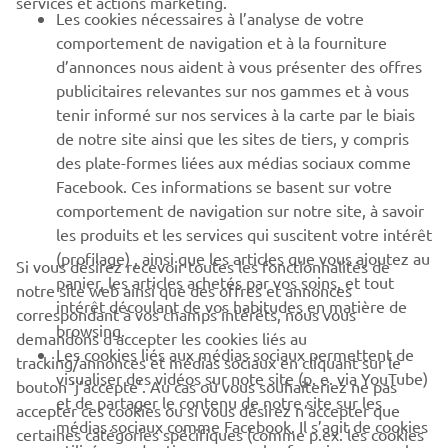
services et actions marketing.
Les cookies nécessaires à l’analyse de votre
PLUS DE YAMAHA
comportement de navigation et à la fourniture
d’annonces nous aident à vous présenter des offres
publicitaires relevantes sur nos gammes et à vous
SOUTIEN
tenir informé sur nos services à la carte par le biais
de notre site ainsi que les sites de tiers, y compris
des plate-formes liées aux médias sociaux comme
BULLETIN
Facebook. Ces informations se basent sur votre
comportement de navigation sur notre site, à savoir
Soyez le premier à connaître les dernières offres, les événements
spéciaux, les nouveautés et bien plus encore
les produits et les services qui suscitent votre intérêt
(profilage) , ainsi que les articles que vous ajoutez au
Si vous désirez recevoir toutes les fonctionnalités de
panier, les articles achetés par vos soins, et tout
notre site web ainsi que des offres et annonces
intérêt découlant de vos habitudes en matière de
correspondant à vos champs intérêts, nous vous
browsing.
S'ABONNER
demandons d’accepter les cookies liés au
Les cookies liés aux médias sociaux permettent de
tracking/annonces et médias sociaux en cliquant sur le
visualiser des vidéos sur note site (p. e. via YouTube)
bouton ‘j’accepte’. Au cas où vous souhaiteriez ne pas
Lisez notre politique de confidentialité pour savoir comment
et de partager le contenu de notre site sur les
nous traitons vos données personnelles :
Politique de
accepter ces cookies ou si vous désirez n’accepter que
médias sociaux comme Facebook. Il s’agit de cookies
Confidentialité
certaines catégories spécifiques (comme p.ex. les cookies