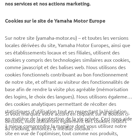
décarbonisation de l'industrie navale.
nos services et nos actions marketing.
Avec HARMO 2.0, Yamaha réaffirme son engagement
Cookies sur le site de Yamaha Motor Europe
envers l'innovation marine, en proposant un système de
propulsion électrique haute performance et respectueux
de l'environnement qui s'aligne sur sa vision d'un avenir
Sur notre site (yamaha-motor.eu) – et toutes les versions
plus propre et durable sur l'eau.
locales dérivées du site, Yamaha Motor Europes, ainsi que
ses établissements locaux et ses filiales, utilisent des
cookies y compris des technologies similaires aux cookies,
comme javascript et des balises web. Nous utilisons des
cookies fonctionnels contribuant au bon fonctionnement
EN SAVOIR PLUS
de notre site, et offrant au visiteur des fonctionnalités de
base afin de rendre la visite plus agréable (mémorisation
des logins, le choix des langues). Nous utilisons également
des cookies analytiques permettant de récolter des
statistiques d’utilisation tout en respectant la législation
Si vous marquez votre accord en cliquant sur le bouton ci-
CORPORATE
en matière de la protection de la vie privée. Ceci nous aide
dessous, nous utiliserons également des cookies relatifs
à mieux comprendre la manière dont vous utilisez notre
au tracking, annonces & médias sociaux :
site en vue de l’optimiser, tout comme nos produits,
BUSINESS