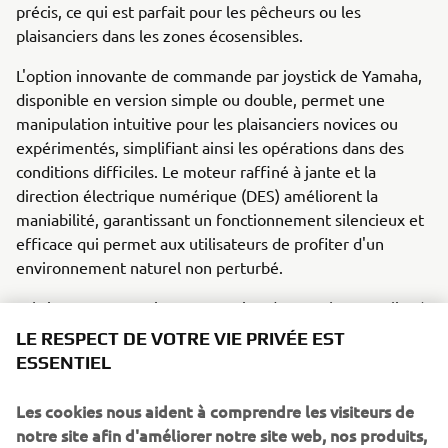
précis, ce qui est parfait pour les pêcheurs ou les
plaisanciers dans les zones écosensibles.
L'option innovante de commande par joystick de Yamaha,
disponible en version simple ou double, permet une
manipulation intuitive pour les plaisanciers novices ou
expérimentés, simplifiant ainsi les opérations dans des
conditions difficiles. Le moteur raffiné à jante et la
direction électrique numérique (DES) améliorent la
maniabilité, garantissant un fonctionnement silencieux et
efficace qui permet aux utilisateurs de profiter d'un
environnement naturel non perturbé.
Fabrice Lacoume, Directeur Marine de Yamaha, a souligné
l'engagement de Yamaha en faveur de la neutralité
LE RESPECT DE VOTRE VIE PRIVÉE EST
carbone, notant que les moteurs électriques tels que
ESSENTIEL
HARMO jouent un rôle clé aux côtés des carburants
durables et de l'hydrogène. L'approche de Yamaha se
Les cookies nous aident à comprendre les visiteurs de
concentre sur une voie à multiples facettes vers la
notre site afin d'améliorer notre site web, nos produits,