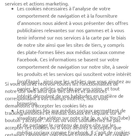
services et actions marketing.
Les cookies nécessaires à l’analyse de votre
PLUS DE YAMAHA
comportement de navigation et à la fourniture
d’annonces nous aident à vous présenter des offres
publicitaires relevantes sur nos gammes et à vous
SOUTIEN
tenir informé sur nos services à la carte par le biais
de notre site ainsi que les sites de tiers, y compris
des plate-formes liées aux médias sociaux comme
BULLETIN
Facebook. Ces informations se basent sur votre
comportement de navigation sur notre site, à savoir
Soyez le premier à connaître les dernières offres, les événements
spéciaux, les nouveautés et bien plus encore
les produits et les services qui suscitent votre intérêt
(profilage) , ainsi que les articles que vous ajoutez au
Si vous désirez recevoir toutes les fonctionnalités de
panier, les articles achetés par vos soins, et tout
notre site web ainsi que des offres et annonces
intérêt découlant de vos habitudes en matière de
correspondant à vos champs intérêts, nous vous
browsing.
S'ABONNER
demandons d’accepter les cookies liés au
Les cookies liés aux médias sociaux permettent de
tracking/annonces et médias sociaux en cliquant sur le
visualiser des vidéos sur note site (p. e. via YouTube)
bouton ‘j’accepte’. Au cas où vous souhaiteriez ne pas
Lisez notre politique de confidentialité pour savoir comment
et de partager le contenu de notre site sur les
nous traitons vos données personnelles :
Politique de
accepter ces cookies ou si vous désirez n’accepter que
médias sociaux comme Facebook. Il s’agit de cookies
Confidentialité
certaines catégories spécifiques (comme p.ex. les cookies