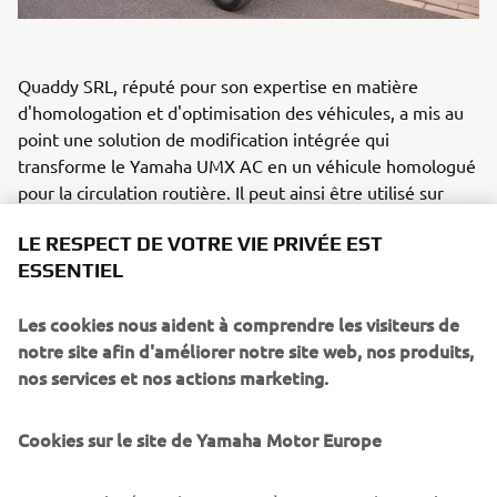
Quaddy SRL, réputé pour son expertise en matière
d'homologation et d'optimisation des véhicules, a mis au
point une solution de modification intégrée qui
transforme le Yamaha UMX AC en un véhicule homologué
pour la circulation routière. Il peut ainsi être utilisé sur
toutes les routes publiques européennes, les terrains de
LE RESPECT DE VOTRE VIE PRIVÉE EST
camping, les zones industrielles et les parkings de
ESSENTIEL
chantiers.
Les quatre caractéristiques uniques de l'UMQ sont les
Les cookies nous aident à comprendre les visiteurs de
suivantes :
notre site afin d'améliorer notre site web, nos produits,
nos services et nos actions marketing.
Pneus large de 22 pouces à profil tout-terrain pour
une garde au sol et une traction améliorées.
Cookies sur le site de Yamaha Motor Europe
Feux à LED de type réflecteurs
Cabine de grande qualité avec options de protection
à boulonner