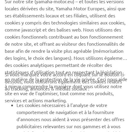
Sur notre site (yamaha-motor.eu) – et toutes les versions
Conforme à l'homologation routière européenne
locales dérivées du site, Yamaha Motor Europes, ainsi que
ses établissements locaux et ses filiales, utilisent des
cookies y compris des technologies similaires aux cookies,
comme javascript et des balises web. Nous utilisons des
cookies fonctionnels contribuant au bon fonctionnement
DÉCOUVRIR LA UMQ
de notre site, et offrant au visiteur des fonctionnalités de
base afin de rendre la visite plus agréable (mémorisation
des logins, le choix des langues). Nous utilisons également
des cookies analytiques permettant de récolter des
statistiques d’utilisation tout en respectant la législation
Si vous marquez votre accord en cliquant sur le bouton ci-
CORPORATE
en matière de la protection de la vie privée. Ceci nous aide
dessous, nous utiliserons également des cookies relatifs
à mieux comprendre la manière dont vous utilisez notre
au tracking, annonces & médias sociaux :
site en vue de l’optimiser, tout comme nos produits,
BUSINESS
services et actions marketing.
Les cookies nécessaires à l’analyse de votre
PLUS DE YAMAHA
comportement de navigation et à la fourniture
d’annonces nous aident à vous présenter des offres
publicitaires relevantes sur nos gammes et à vous
SOUTIEN